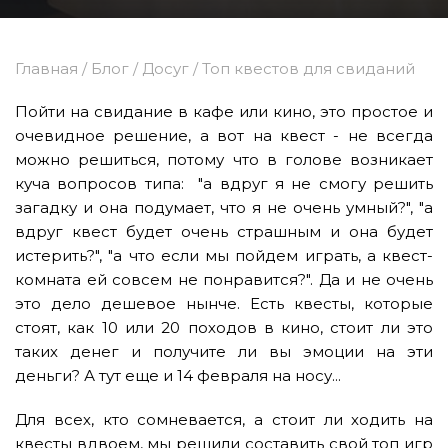
Главная
/
Блог
/
Досуг
/
Топ квестов для свиданий
Пойти на свидание в кафе или кино, это простое и
очевидное решение, а вот на квест - не всегда
можно решиться, потому что в голове возникает
куча вопросов типа: "а вдруг я не смогу решить
загадку и она подумает, что я не очень умный?", "а
вдруг квест будет очень страшным и она будет
истерить?", "а что если мы пойдем играть, а квест-
комната ей совсем не понравится?". Да и не очень
это дело дешевое нынче. Есть квесты, которые
стоят, как 10 или 20 походов в кино, стоит ли это
таких денег и получите ли вы эмоции на эти
деньги? А тут еще и 14 февраля на носу...
Для всех, кто сомневается, а стоит ли ходить на
квесты вдвоем, мы решили составить свой топ игр