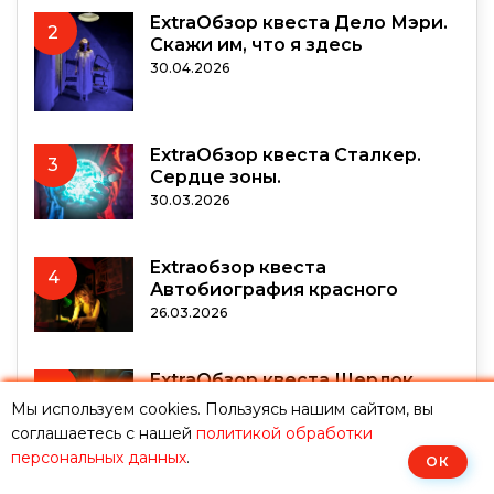
ExtraОбзор квеста Дело Мэри.
2
Скажи им, что я здесь
30.04.2026
ExtraОбзор квеста Сталкер.
3
Сердце зоны.
30.03.2026
Extraобзор квеста
4
Автобиография красного
26.03.2026
ExtraОбзор квеста Шерлок
5
Холмс против Мориарти
Мы используем cookies. Пользуясь нашим сайтом, вы
22.03.2026
соглашаетесь с нашей
политикой обработки
персональных данных
.
ОК