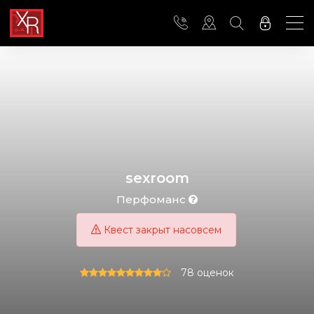
sexroom
Перфоманс
Квест закрыт насовсем
78 оценок