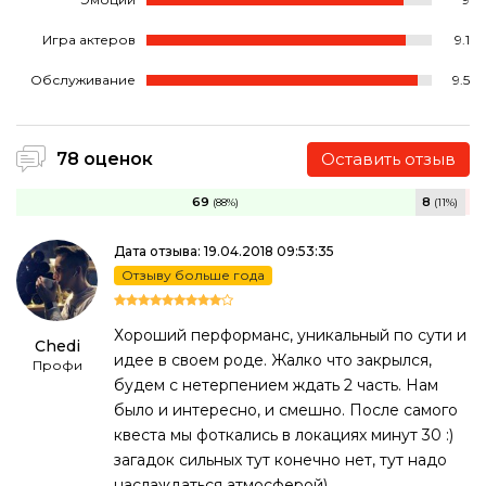
Игра актеров
9.1
Обслуживание
9.5
78 оценок
Оставить отзыв
69
8
(88%)
(11%)
Дата отзыва: 19.04.2018 09:53:35
Отзыву больше года
Хороший перформанс, уникальный по сути и
Chedi
идее в своем роде. Жалко что закрылся,
Профи
будем с нетерпением ждать 2 часть. Нам
было и интересно, и смешно. После самого
квеста мы фоткались в локациях минут 30 :)
загадок сильных тут конечно нет, тут надо
наслаждаться атмосферой)