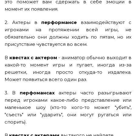
это поможет вам сдержать в себе эмоции в
момент их появления.
2. Актеры в
перформансе
взаимодействуют с
игроками на протяжении всей игры, не
обязательно они должны ходить по пятам, но их
присутствие чувствуется во всем.
В
квестах с актером
- аниматор обычно выходит в
какой-то момент игры и пугает, иногда из-за
решетки, иногда просто откуда-то издалека.
Может появиться всего один раз.
3. В
перфомансах
актеры часто разыгрывают
перед игроками какое-либо представление или
маленькое шоу (кто-то кого-то может "убить",
"съесть" или "ударить", они могут ругаться или
спорить).
В
квестах с актерами
вы такого не найдете.