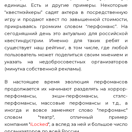
единицы. Есть и другие примеры. Некоторые
“квестмэйкеры” садят актера в посредственную
игру и продают квест по завышенной стоимости,
прикрываясь громким словом “перфоманс”. На
сегодняшний день это актуально для российской
квестиндустрии. Именно для таких ребят и
существует наш рейтинг, в том числе, где любой
пользователь может поделиться своим мнением и
указать на недобросовестных организаторов
(минутка собственной рекламы).
В настоящее время эволюция перфомансов
продолжается их начинают разделять на хоррор-
перфомансы, экшн-перфомансы, стэлс-
перфомансы, массовые перфомансы и т.д., а
иногда и вовсе заменяют слово "перфоманс"
словом "театр", отличный пример
компания "
iLocked
", а вслед за ней и большое число
организаторов по всей России.