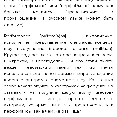
слово "перфоманс" или "перфоРманс", кому как
больше нравится (правописание и
произношение на русском языке может быть
двояким).
Performance [pəˈfɔːm(ə)ns] - выполнение,
исполнение, представление, спектакль, концерт,
шоу, выступление. (перевод с англ. multitran).
Крутое модное слово, которое понравилось всем:
и игрокам, и квестоделам - и его стали пихать
везде. Невозможно найти тех, кто начал
использовать это слово первым в мире в значении
квеста с актером с элементом шоу. Как только
слово начало звучать в квеструмах, на форумах и в
отзывах - мы получили целую волну квестов-
перфомансов, а иногда просто квестов с
актерами, которые пытались преподнести, как
перфомансы. Так в чем же разница?