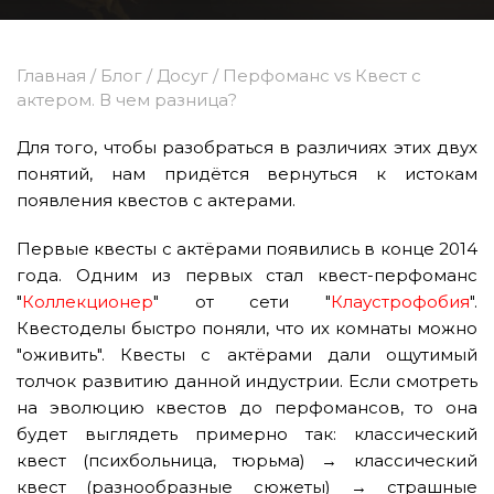
Главная
/
Блог
/
Досуг
/
Перфоманс vs Квест с
актером. В чем разница?
Для того, чтобы разобраться в различиях этих двух
понятий, нам придётся вернуться к истокам
появления квестов с актерами.
Первые квесты с актёрами появились в конце 2014
года. Одним из первых стал квест-перфоманс
"
Коллекционер
" от сети "
Клаустрофобия
".
Квестоделы быстро поняли, что их комнаты можно
"оживить". Квесты с актёрами дали ощутимый
толчок развитию данной индустрии. Если смотреть
на эволюцию квестов до перфомансов, то она
будет выглядеть примерно так: классический
квест (психбольница, тюрьма) → классический
квест (разнообразные сюжеты) → страшные