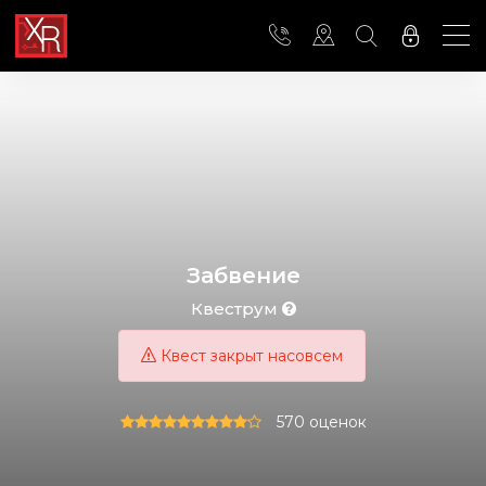
Забвение
Квеструм
Квест закрыт насовсем
570 оценок