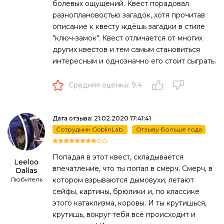
болевых ощущений. Квест порадовал
разноплановостью загадок, хотя прочитав
описание к квесту ждёшь загадки в стиле
"ключ-замок". Квест отличается от многих
других квестов и тем самым становиться
интересным и однозначно его стоит сыграть.
Средняя оценка: 9.4
Дата отзыва: 21.02.2020 17:41:41
Сотрудник GoblinLab.
Отзыву больше года
Попадая в этот квест, складывается
Leeloo
впечатление, что ты попал в смерч. Смерч, в
Dallas
Любитель
котором взрываются дымовухи, летают
сейфы, картины, брюлики и, по классике
этого катаклизма, коровы. И ты крутишься,
крутишь, вокруг тебя всё происходит и