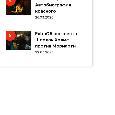
4
Автобиография
красного
26.03.2026
ExtraОбзор квеста
5
Шерлок Холмс
против Мориарти
22.03.2026