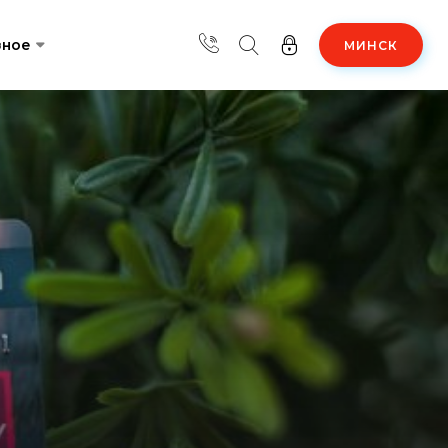
зное
МИНСК