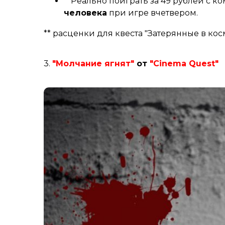
**Реально поиграть за 49 рублей с ко
человека
при игре вчетвером.
** расценки для квеста "Затерянные в кос
3.
"Молчание ягнят"
от
"Сinema Quest"