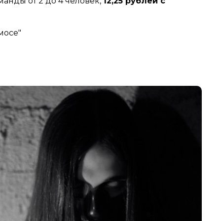
манды от 2 до 4 человек,
12,25 рублей с
мосе"