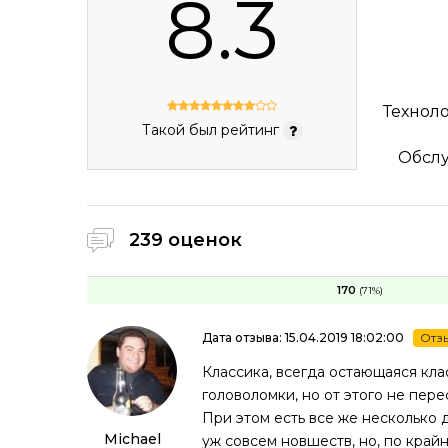
8.3
Технол
Такой был рейтинг
Обсл
239 оценок
170
(71%)
Дата отзыва: 15.04.2019 18:02:00
Отз
Классика, всегда остающаяся кл
головоломки, но от этого не пере
При этом есть все же несколько 
Michael
уж совсем новшеств, но, по край