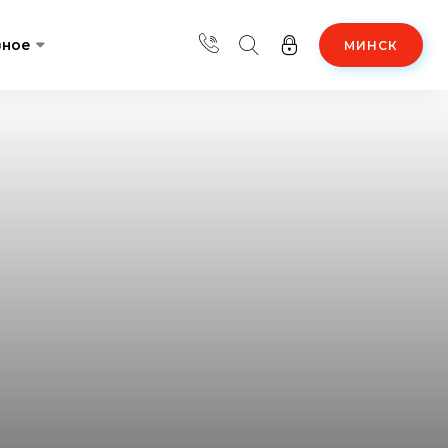
зное
МИНСК