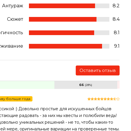
Антураж
8.2
Сюжет
8.4
огичность
8.1
уживание
9.1
Оставить отзыв
66
(28%)
ыву больше года
ассикой :) Довольно простые для искушенных бойцов
стающие радовать - за них мы квесты и полюбили ведь!
довольно уникальных решений - не то, чтобы каких-то
ней мере, оригинальные вариации на проверенные темы.