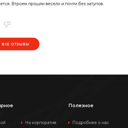
тся. Втроем прошли весело и почти без затупов.
Ь ВСЕ ОТЗЫВЫ
ярное
Полезное
шой
На корпоратив
Подробнее о нас