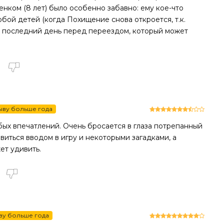
нком (8 лет) было особенно забавно: ему кое-что
обой детей (когда Похищение снова откроется, т.к.
 - последний день перед переездом, который может
ыву больше года
бых впечатлений. Очень бросается в глаза потрепанный
иться вводом в игру и некоторыми загадками, а
ет удивить.
ву больше года