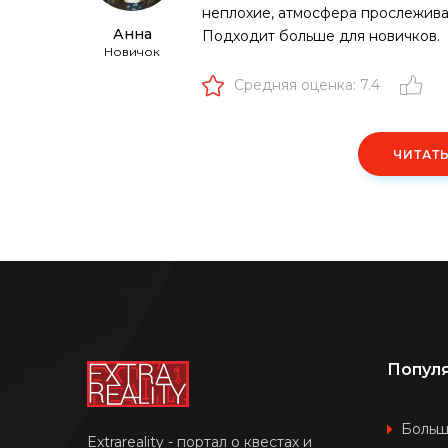
неплохие, атмосфера прослеживае
Анна
Подходит больше для новичков.
Новичок
Средняя оценка: 7.4
ЧИТАТ
Попул
Боль
Extrareality - портал о квестах и