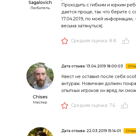
Sagalovich
Проходить с гибким и юрким ребе
Любитель
дается проще, так что берите с с
17.04.2019, по моей информации,
весьма затянуться).
Средняя оценка: 8.8
Дата отзыва: 13.04.2019 18:00:03
Отз
Квест не оставил после себя осо
антураж. Новичкам должен понрав
опытных игроков он вряд ли смож
Chises
Мастер
Средняя оценка: 7.6
Дата отзыва: 22.03.2019 15:14:01
Отзы