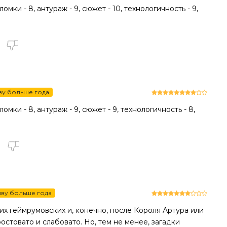
омки - 8, антураж - 9, сюжет - 10, технологичность - 9,
ву больше года
омки - 8, антураж - 9, сюжет - 9, технологичность - 8,
ву больше года
их геймрумовских и, конечно, после Короля Артура или
товато и слабовато. Но, тем не менее, загадки