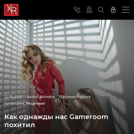
12.10.2015
Автор:
Artooha
0 комментариев
Категория:
Рецензии
Как однажды нас Gameroom
похитил