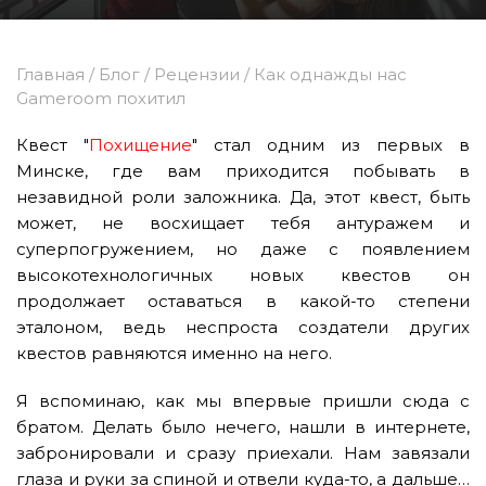
Главная
/
Блог
/
Рецензии
/
Как однажды нас
Gameroom похитил
Квест "
Похищение
" стал одним из первых в
Минске, где вам приходится побывать в
незавидной роли заложника. Да, этот квест, быть
может, не восхищает тебя антуражем и
суперпогружением, но даже с появлением
высокотехнологичных новых квестов он
продолжает оставаться в какой-то степени
эталоном, ведь неспроста создатели других
квестов равняются именно на него.
Я вспоминаю, как мы впервые пришли сюда с
братом. Делать было нечего, нашли в интернете,
забронировали и сразу приехали. Нам завязали
глаза и руки за спиной и отвели куда-то, а дальше…