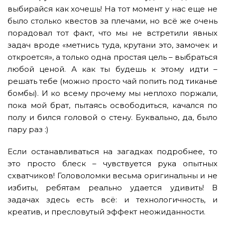
выбирайся как хочешь! На тот момент у нас еще не
было столько квестов за плечами, но всё же очень
порадовал тот факт, что мы не встретили явных
задач вроде «метнись туда, крутани это, замочек и
откроется», а только одна простая цель – выбраться
любой ценой. А как ты будешь к этому идти –
решать тебе (можно просто чай попить под тиканье
бомбы). И ко всему прочему мы неплохо поржали,
пока мой брат, пытаясь освободиться, качался по
полу и бился головой о стену. Буквально, да, было
пару раз :)
Если останавливаться на загадках подробнее, то
это просто блеск – чувствуется рука опытных
схватчиков! Головоломки весьма оригинальны и не
избиты, ребятам реально удается удивить! В
задачах здесь есть всё: и технологичность, и
креатив, и пресловутый эффект неожиданности.