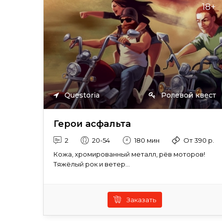
18+
Questoria
Ролевой квест
Герои асфальта
2
20-54
180 мин
От 390 р.
Кожа, хромированный металл, рёв моторов!
Тяжёлый рок и ветер...
Заказать