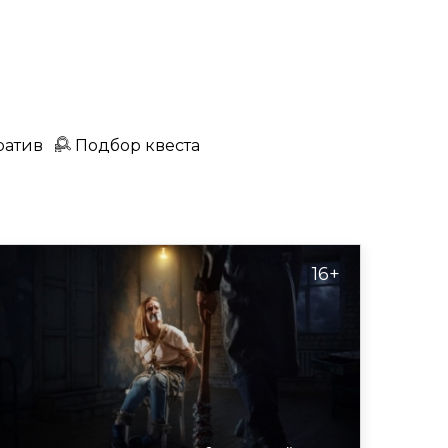
ратив
Подбор квеста
16+