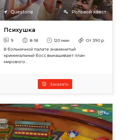
Questoria
Ролевой квест
Психушка
9
8-18
120 мин
От 390 р.
В больничной палате знаменитый
криминальный босс вынашивает план
мирового...
Заказать
18+