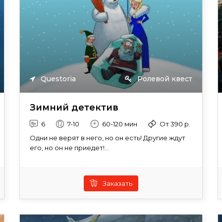
Questoria
Ролевой квест
Зимний детектив
6
7-10
60-120 мин
От 390 р.
Одни не верят в него, но он есть! Другие ждут
его, но он не приедет!...
Заказать