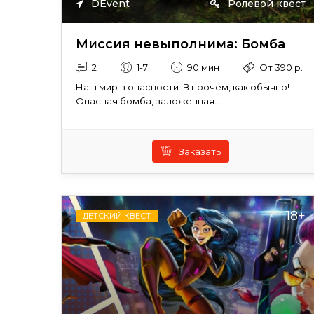
DEvent
Ролевой квест
Миссия невыполнима: Бомба
2
1-7
90 мин
От 390 р.
Наш мир в опасности. В прочем, как обычно!
Опасная бомба, заложенная...
Заказать
18+
ДЕТСКИЙ КВЕСТ