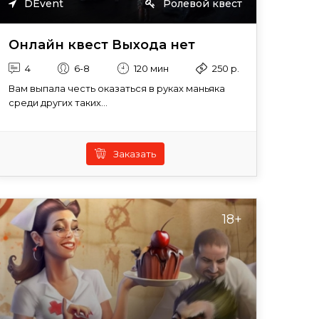
DEvent
Ролевой квест
Онлайн квест Выхода нет
4
6-8
120 мин
250 р.
Вам выпала честь оказаться в руках маньяка
среди других таких...
Заказать
18+