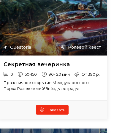
Questoria
Ролевой квест
Секретная вечеринка
0
50-150
90-120 мин
От 390 р.
Праздничное открытие Международного
Парка Развлечений! Звёзды эстрады...
Заказать