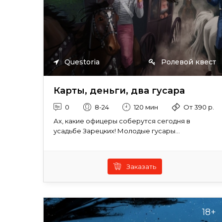
Questoria
Ролевой квест
Карты, деньги, два гусара
0
8-24
120 мин
От 390 р.
Ах, какие офицеры соберутся сегодня в
усадьбе Зарецких! Молодые гусары...
Заказать
18+