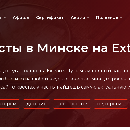
г
Афиша
Сертификат
Акции
Полезное
сты в Минске на Extr
 досуга. Только на Extrareality самый полный катало
ыбор игр на любой вкус - от квест-комнат до ролевы
айт о квестах, у нас ты найдёшь самую актуальную
актером
детские
нестрашные
недорогие