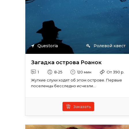
Questoria
Ролевой квест
Загадка острова Роанок
1
8-25
120 мин
От 390 р.
Жуткие слухи ходят об этом острове. Первые
поселенцы бесследно исчезли...
Заказать