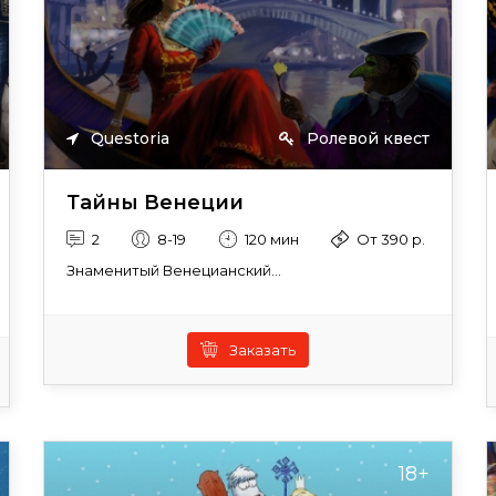
Questoria
Ролевой квест
Тайны Венеции
2
8-19
120 мин
От 390 р.
Знаменитый Венецианский...
Заказать
18+