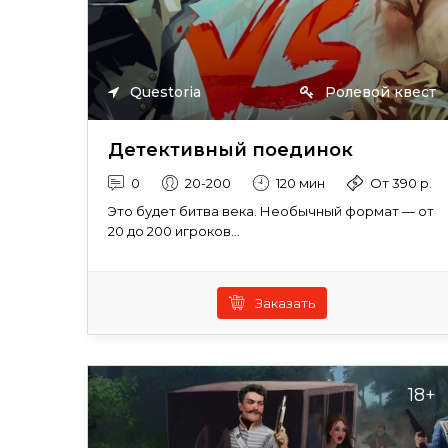
Questoria
Ролевой квест
Детективный поединок
0
20-200
120 мин
От 390 р.
Это будет битва века. Необычный формат — от
20 до 200 игроков...
Заказать
18+