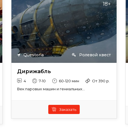
18+
Questoria
Ролевой квест
Дирижабль
4
7-10
60-120 мин
От 390 р.
Век паровых машин и гениальных...
Заказать