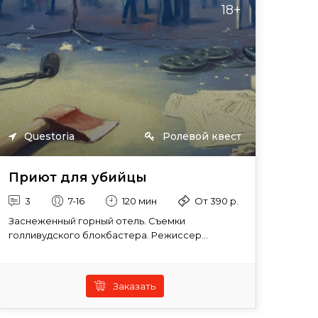
18+
Questoria
Ролевой квест
Приют для убийцы
3
7-16
120 мин
От 390 р.
Заснеженный горный отель. Съемки
голливудского блокбастера. Режиссер...
Заказать