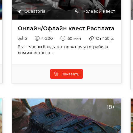
Questoria
Ролевой квест
Онлайн/Офлайн квест Расплата
5
4-200
60 мин
От 450 р.
Вы — члены банды, которая ночью ограбила
дом известного...
Заказать
18+