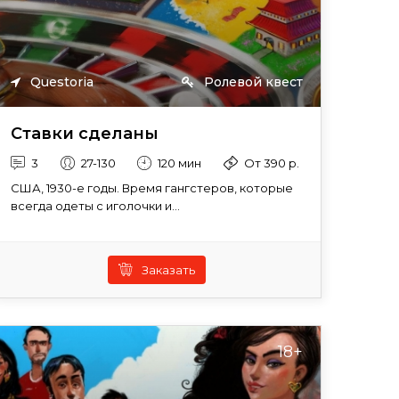
Questoria
Ролевой квест
Ставки сделаны
3
27-130
120 мин
От 390 р.
США, 1930-е годы. Время гангстеров, которые
всегда одеты с иголочки и...
Заказать
18+