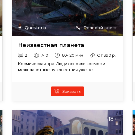
Questoria
Ролевой квест
Неизвестная планета
2
7-10
60-120 мин
От 390 р.
Космическая эра. Люди освоили космос и
межпланетные путешествия уже не...
Заказать
18+