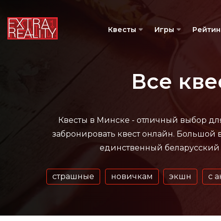
Квесты
Игры
Рейтин
Все кве
Квесты в Минске - отличный выбор для
забронировать квест онлайн.
Большой в
единственный беларусский с
страшные
новичкам
экшн
с 