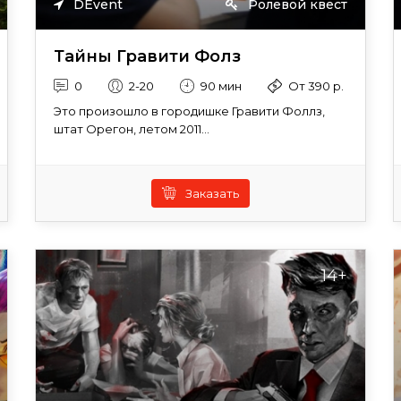
DEvent
Ролевой квест
Тайны Гравити Фолз
0
2-20
90 мин
От 390 р.
Это произошло в городишке Гравити Фоллз,
штат Орегон, летом 2011...
Заказать
14+