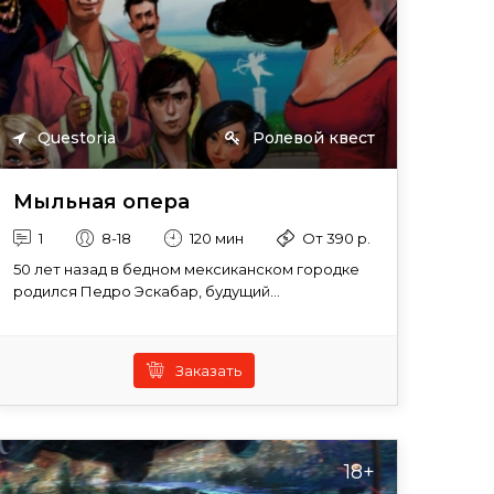
Questoria
Ролевой квест
Мыльная опера
1
8-18
120 мин
От 390 р.
50 лет назад в бедном мексиканском городке
родился Педро Эскабар, будущий...
Заказать
18+