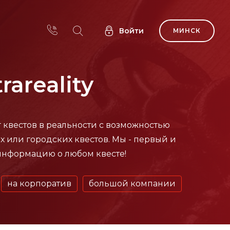
Войти
МИНСК
areality
г квестов в реальности с возможностью
х или городских квестов. Мы - первый и
 информацию о любом квесте!
на корпоратив
большой компании