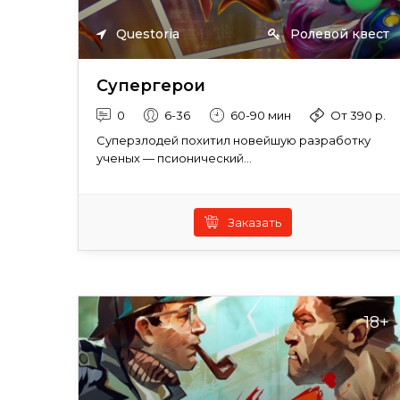
Questoria
Ролевой квест
Супергерои
0
6-36
60-90 мин
От 390 р.
Суперзлодей похитил новейшую разработку
ученых — псионический...
Заказать
18+