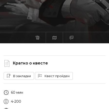
Кратко о квесте
В закладки
Квест пройден
60 мин
4-200