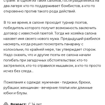
стране. В одном из таких салонов, гости разделились на
два лагеря: кто-то поддерживает бомбистов, а кто-то
откровенно против такого рода действий.
В то же время, в салоне проходит турнир поэтов,
победитель которого получит возможность заключить
договор с известной газетой. Тогда же хозяйка салона
назовет имя своего нового мужа. Предыдущий разбился
насмерть, когда решил посмотреть панараму с
колокольни, по крайней мере, так утверждает сторож.
Надо сказать, что и другие поэты ее салона начали
погибать при загадочных обстоятельствах: кто-то
застрелился, кто-то отравился мышьяком, а кто-то просто
исчез без следа...
Пожелания к одежде: мужчинам - пиджаки, брюки,
рубашки; женщинам - вечерние платья или длинные
юбки и блузы.
Возраст:
С 14 лет