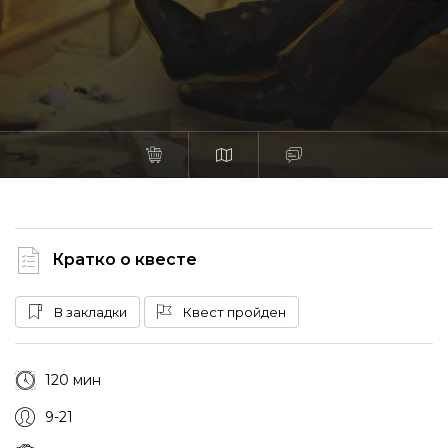
Кратко о квесте
В закладки
Квест пройден
120 мин
9-21