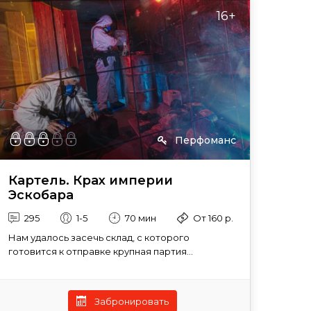
16+
Перфоманс
Картель. Крах империи
Эскобара
295
1-5
70 мин
От 160 р.
Нам удалось засечь склад, с которого
готовится к отправке крупная партия...
Забронировать