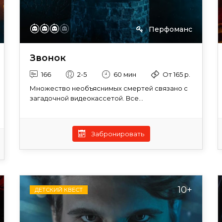
Перфоманс
Звонок
166
2-5
60 мин
От 165 р.
Множество необъяснимых смертей связано с
загадочной видеокассетой. Все...
Забронировать
10+
ДЕТСКИЙ КВЕСТ