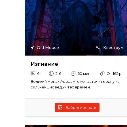
Old Mouse
Квеструм
Изгнание
6
2-6
60 мин
От 165 р.
Великий монах Авраам, смог заточить одну из
сильнейших ведьм тех времен...
Забронировать