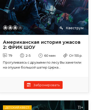
Квеструм
Американская история ужасов
2: ФРИК ШОУ
79
2-5
60 мин
От 155 р.
Прогуливаясь с друзьями по лесу Вы заметили
на опушке большой шатер Цирка...
Забронировать
11+
ДЕТСКИЙ КВЕСТ