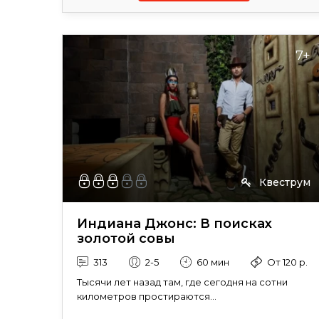
7+
Квеструм
Индиана Джонс: В поисках
золотой совы
313
2-5
60 мин
От 120 р.
Тысячи лет назад там, где сегодня на сотни
километров простираются...