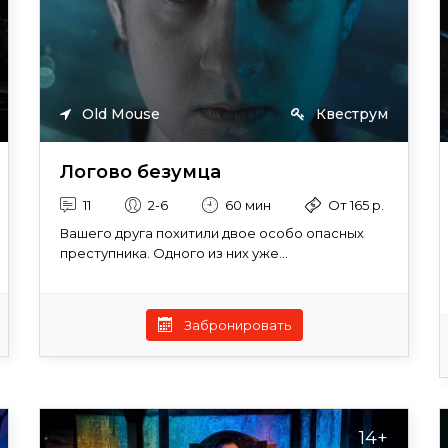
Old Mouse
Квеструм
Логово безумца
11
2-6
60 мин
От 165 р.
Вашего друга похитили двое особо опасных
преступника. Одного из них уже...
Забронировать
14+