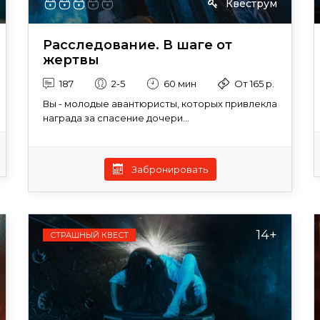
Квеструм
Расследование. В шаге от
жертвы
187
2-5
60 мин
От 165 р.
Вы - молодые авантюристы, которых привлекла
награда за спасение дочери...
Забронировать
14+
СТРАШНЫЙ КВЕСТ