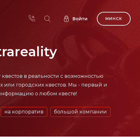
Войти
МИНСК
areality
г квестов в реальности с возможностью
х или городских квестов. Мы - первый и
 информацию о любом квесте!
на корпоратив
большой компании