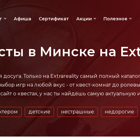
г
Афиша
Сертификат
Акции
Полезное
сты в Минске на Extr
 досуга. Только на Extrareality самый полный катало
ыбор игр на любой вкус - от квест-комнат до ролевы
айт о квестах, у нас ты найдёшь самую актуальную
актером
детские
нестрашные
недорогие