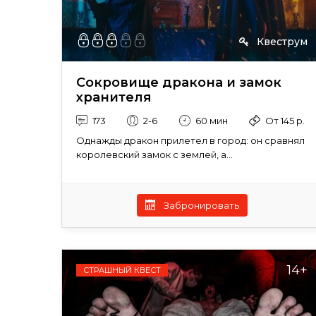
Квеструм
Сокровище дракона и замок
хранителя
173
2-6
60 мин
От 145 р.
Однажды дракон прилетел в город: он сравнял
королевский замок с землей, а...
Забронировать
14+
СТРАШНЫЙ КВЕСТ