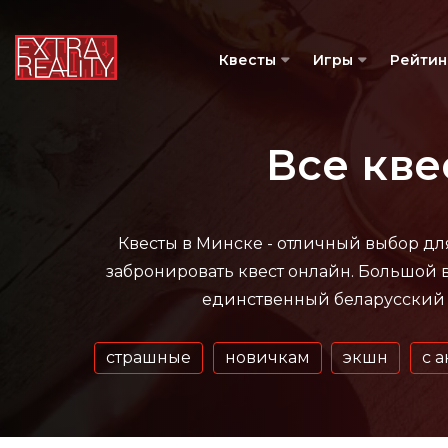
Квесты
Игры
Рейтин
Все кве
Квесты в Минске - отличный выбор для
забронировать квест онлайн.
Большой в
единственный беларусский с
страшные
новичкам
экшн
с 