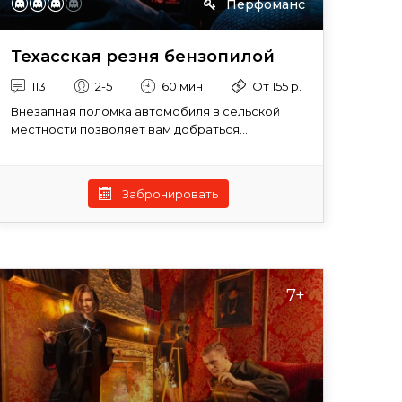
Перфоманс
Техасская резня бензопилой
113
2-5
60 мин
От 155 р.
Внезапная поломка автомобиля в сельской
местности позволяет вам добраться...
Забронировать
7+