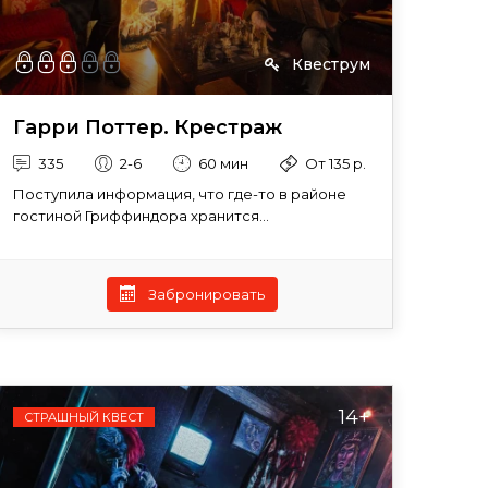
Квеструм
Гарри Поттер. Крестраж
335
2-6
60 мин
От 135 р.
Поступила информация, что где-то в районе
гостиной Гриффиндора хранится...
Забронировать
14+
СТРАШНЫЙ КВЕСТ