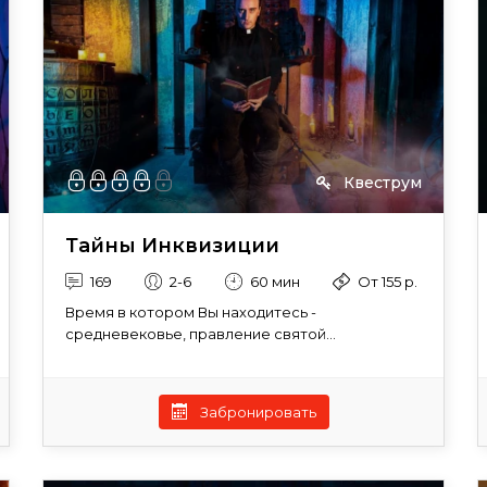
Квеструм
Тайны Инквизиции
169
2-6
60 мин
От 155 р.
Время в котором Вы находитесь -
средневековье, правление святой...
Забронировать