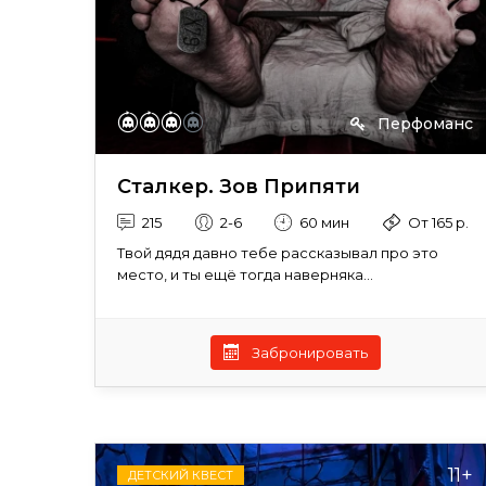
Перфоманс
Сталкер. Зов Припяти
215
2-6
60 мин
От 165 р.
Твой дядя давно тебе рассказывал про это
место, и ты ещё тогда наверняка...
Забронировать
11+
ДЕТСКИЙ КВЕСТ