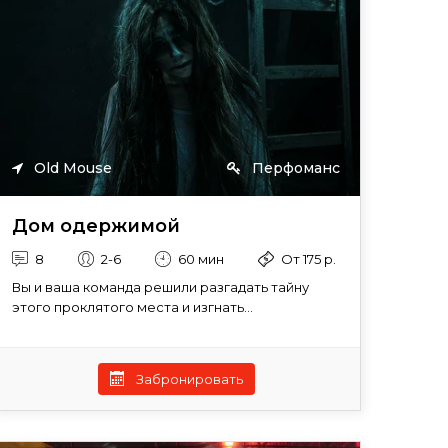
Old Mouse
Перфоманс
Дом одержимой
8
2-6
60 мин
От 175 р.
Вы и ваша команда решили разгадать тайну
этого проклятого места и изгнать...
Забронировать