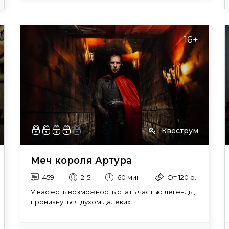
16+
Квеструм
Меч короля Артура
459
2-5
60 мин
От 120 р.
У вас есть возможность стать частью легенды,
проникнуться духом далеких...