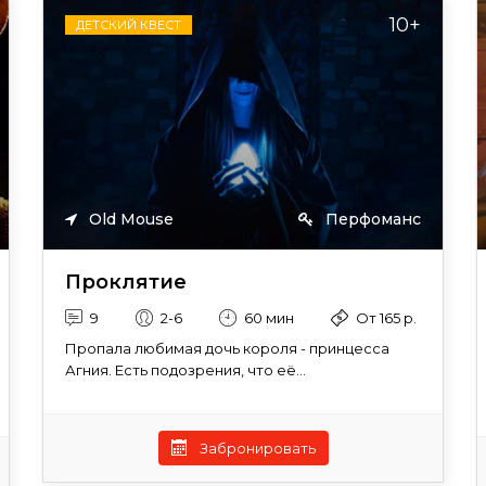
10+
ДЕТСКИЙ КВЕСТ
Old Mouse
Перфоманс
Проклятие
9
2-6
60 мин
От 165 р.
Пропала любимая дочь короля - принцесса
Агния. Есть подозрения, что её...
Забронировать