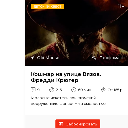
11+
ДЕТСКИЙ КВЕСТ
Old Mouse
Перфоманс
Кошмар на улице Вязов.
Фредди Крюгер
9
2-6
60 мин
От 165 р.
Молодые искатели приключений,
вооруженные фонарями и смелостью...
Забронировать