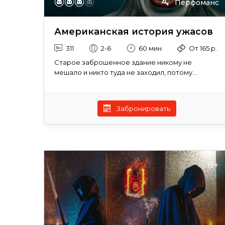
Перфоманс
Американская история ужасов
311
2-6
60 мин
От 165 р.
Старое заброшенное здание никому не
мешало и никто туда не заходил, потому...
Забронировать
8+