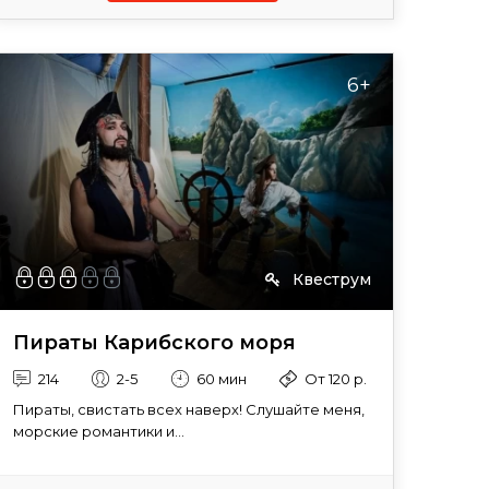
6+
Квеструм
Пираты Карибского моря
214
2-5
60 мин
От 120 р.
Пираты, свистать всех наверх! Слушайте меня,
морские романтики и...