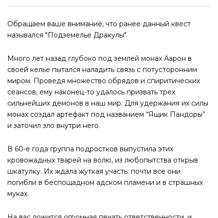
Обращаем ваше внимание, что ранее данный квест
назывался "Подземелье Дракулы".
Много лет назад глубоко под землей монах Аарон в
своей келье пытался наладить связь с потусторонним
миром. Проведя множество обрядов и спиритических
сеансов, ему наконец-то удалось призвать трех
сильнейших демонов в наш мир. Для удержания их силы
монах создал артефакт под названием “Ящик Пандоры”
и заточил зло внутри него.
В 60-е года группа подростков выпустила этих
кровожадных тварей на волю, из любопытства открыв
шкатулку. Их ждала жуткая участь: почти все они
погибли в беспощадном адском пламени и в страшных
муках.
На вас ложится огромная печать ответственности, и