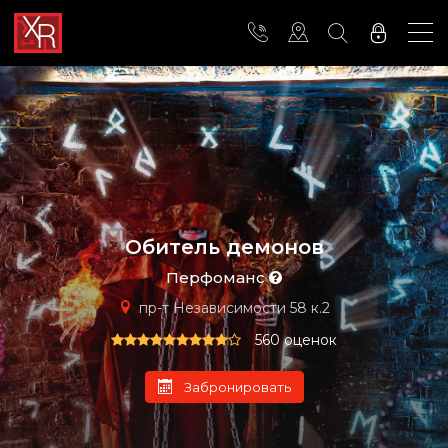
Обитель демонов
Перфоманс
пр-т Независимости 58 к.2
560 оценок
Забронировать