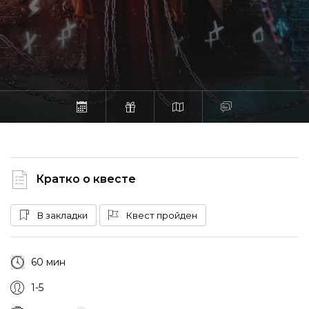
Кратко о квесте
В закладки
Квест пройден
60 мин
1-5