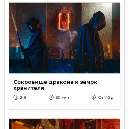
Сокровище дракона и замок
хранителя
2-6
60 мин
От 145 р.