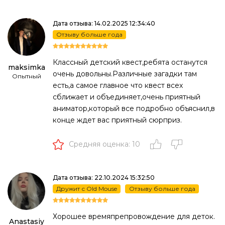
Дата отзыва: 14.02.2025 12:34:40
Отзыву больше года
Классный детский квест,ребята останутся
maksimka
очень довольны.Различные загадки там
Опытный
есть,а самое главное что квест всех
сближает и объединяет,очень приятный
аниматор,который все подробно объяснил,в
конце ждет вас приятный сюрприз.
Средняя оценка: 10
Дата отзыва: 22.10.2024 15:32:50
Дружит с Old Mouse
Отзыву больше года
Хорошее времяпрепровождение для деток.
Anastasiy