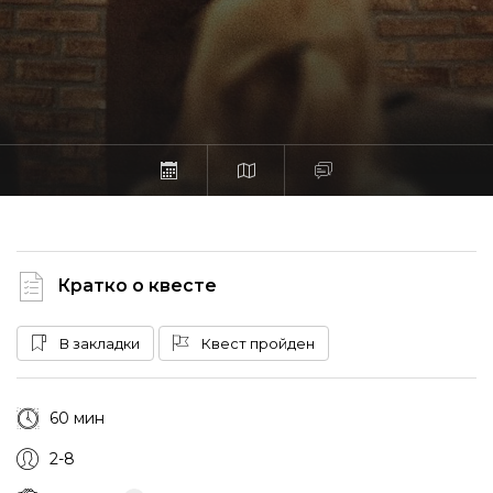
Кратко о квесте
В закладки
Квест пройден
60 мин
2-8