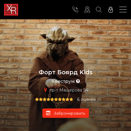
Форт Боярд Kids
Квеструм
пр-т Машерова 54
6 оценок
Забронировать