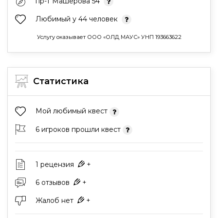
пр-т Машерова 54
Любимый у 44 человек
Услугу оказывает ООО «ОЛД МАУС» УНП 193663622
Статистика
Мой любимый квест
6 игроков прошли квест
1 рецензия
+
6 отзывов
+
Жалоб нет
+