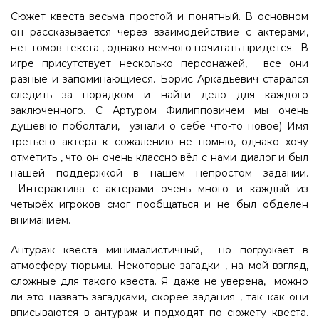
Сюжет квеста весьма простой и понятный. В основном
он рассказывается через взаимодействие с актерами,
нет томов текста , однако немного почитать придется. В
игре присутствует несколько персонажей, все они
разные и запоминающиеся. Борис Аркадьевич старался
следить за порядком и найти дело для каждого
заключенного. С Артуром Филипповичем мы очень
душевно поболтали, узнали о себе что-то новое) Имя
третьего актера к сожалению не помню, однако хочу
отметить , что он очень классно вёл с нами диалог и был
нашей поддержкой в нашем непростом задании.
Интерактива с актерами очень много и каждый из
четырёх игроков смог пообщаться и не был обделен
вниманием.
Антураж квеста минималистичный, но погружает в
атмосферу тюрьмы. Некоторые загадки , на мой взгляд,
сложные для такого квеста. Я даже не уверена, можно
ли это назвать загадками, скорее задания , так как они
вписываются в антураж и подходят по сюжету квеста.