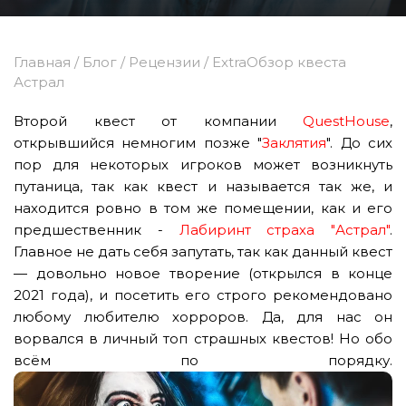
Главная
/
Блог
/
Рецензии
/
ExtraОбзор квеста
Астрал
Второй квест от компании
QuestHouse
,
открывшийся немногим позже "
Заклятия
". До сих
пор для некоторых игроков может возникнуть
путаница, так как квест и называется так же, и
находится ровно в том же помещении, как и его
предшественник -
Лабиринт страха "Астрал"
.
Главное не дать себя запутать, так как данный квест
— довольно новое творение (открылся в конце
2021 года), и посетить его строго рекомендовано
любому любителю хорроров. Да, для нас он
ворвался в личный топ страшных квестов! Но обо
всём по порядку.