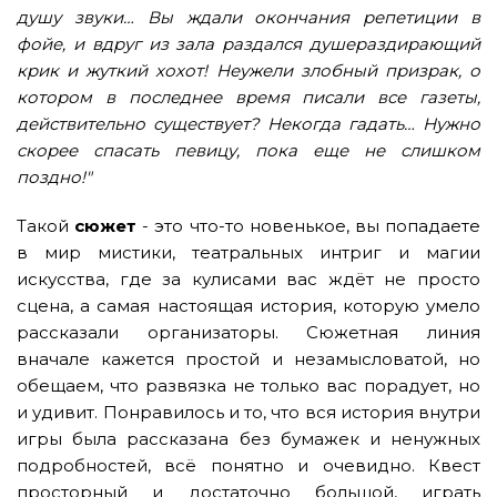
душу звуки… Вы ждали окончания репетиции в
фойе, и вдруг из зала раздался душераздирающий
крик и жуткий хохот! Неужели злобный призрак, о
котором в последнее время писали все газеты,
действительно существует? Некогда гадать… Нужно
скорее спасать певицу, пока еще не слишком
поздно!"
Такой
сюжет
- это что-то новенькое, вы попадаете
в мир мистики, театральных интриг и магии
искусства, где за кулисами вас ждёт не просто
сцена, а самая настоящая история, которую умело
рассказали организаторы. Сюжетная линия
вначале кажется простой и незамысловатой, но
обещаем, что развязка не только вас порадует, но
и удивит. Понравилось и то, что вся история внутри
игры была рассказана без бумажек и ненужных
подробностей, всё понятно и очевидно. Квест
просторный и достаточно большой, играть