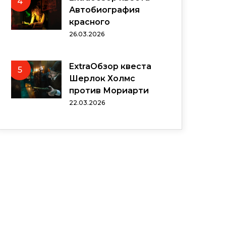
4
Автобиография
красного
26.03.2026
ExtraОбзор квеста
5
Шерлок Холмс
против Мориарти
22.03.2026