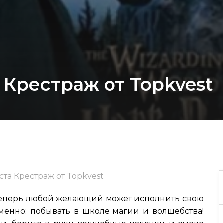
 Крестраж от Topkvest
ста Крестраж от Topkvest
 Теперь любой желающий может исполнить свою
именно: побывать в школе магии и волшебства!