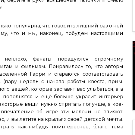
ии, берите в руки волшебные палочки и смело
!
ько популярна, что говорить лишний раз о ней
ому, что и мы, наконец, побудем настоящими
 неплохо, фанаты порадуются огромному
игам и фильмам. Понравилось то, что авторы
 вселенной Гарри и стараются соответствовать
(пару недель с начала работы квеста, прим.
го вещей, которые заставят вас улыбаться, а в
о пополнятся и ещё больше украсит интерьер
некоторые вещи нужно спрятать получше, а кое-
 впечатление об игре эти мелочи не влияют.
, и вы летите на крыльях своей детской мечты.
рать как-нибудь поинтереснее, благо тема