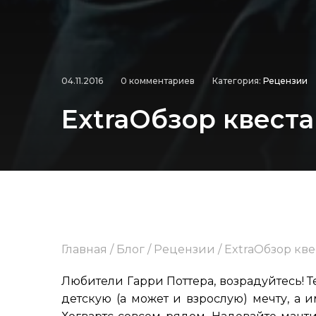
04.11.2016
0 комментариев
Категория:
Рецензии
ExtraОбзор квеста
Главная
/
Блог
/
Рецензии
/
ExtraОбзор кве
Любители Гарри Поттера, возрадуйтесь!
детскую (а может и взрослую) мечту, а 