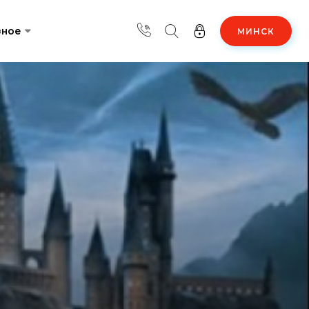
зное
МИНСК