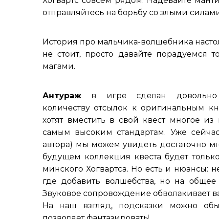
Хогвартс совсем рядом. Надевайте мант
отправляйтесь на борьбу со злыми силами
История про мальчика-волшебника настол
не стоит, просто давайте порадуемся т
магами.
Антураж
в игре сделан довольно
количеству отсылок к оригинальным кн
хотят вместить в свой квест многое из
самым высоким стандартам. Уже сейчас 
автора) мы можем увидеть достаточно мно
будущем коллекция квеста будет тольк
минского Хогвартса. Но есть и нюансы: 
где добавить волшебства, но на общее
Звуковое сопровождение обволакивает вас
На наш взгляд, подсказки можно обыг
позволяет фантазировать!