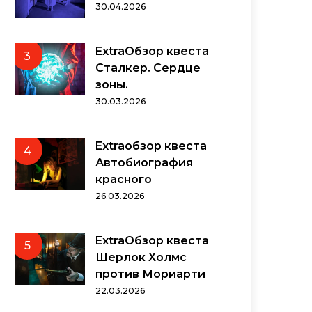
30.04.2026
ExtraОбзор квеста
3
Сталкер. Сердце
зоны.
30.03.2026
Extraобзор квеста
4
Автобиография
красного
26.03.2026
ExtraОбзор квеста
5
Шерлок Холмс
против Мориарти
22.03.2026