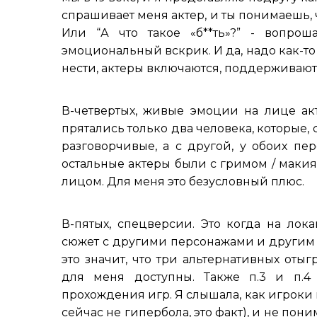
спрашивает меня актер, и ты понимаешь, ч
Или “А что такое «б**ть»?” - вопро
эмоциональный вскрик. И да, надо как-то
нести, актеры включаются, поддерживают
В-четвертых, живые эмоции на лице акт
прятались только два человека, которые,
разговорчивые, а с другой, у обоих пе
остальные актеры были с гримом / маки
лицом. Для меня это безусловный плюс.
В-пятых, спецверсии. Это когда на лок
сюжет с другими персонажами и другим с
это значит, что три альтернативных от
для меня доступны. Также п.3 и п.4
прохождения игр. Я слышала, как игроки по
сейчас не гипербола, это факт), и не пони