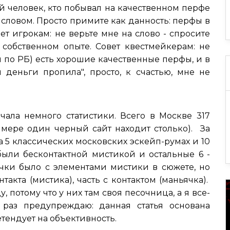
й человек, кто побывал на качественном перфе
словом. Просто примите как данность: перфы в
ет игрокам: не верьте мне на слово - спросите
собственном опыте. Совет квестмейкерам: не
м по РБ) есть хорошие качественные перфы, и в
и деньги пропила", просто, к счастью, мне не
ачала немного статистики. Всего в Москве 317
й мере один черный сайт находит столько). За
 5 классических московских эскейп-румах и 10
были бесконтактной мистикой и остальные 6 -
ячки было с элементами мистики в сюжете, но
нтакта (мистика), часть с контактом (маньячка).
 потому что у них там своя песочница, а я все-
раз предупреждаю: данная статья основана
тендует на объективность.