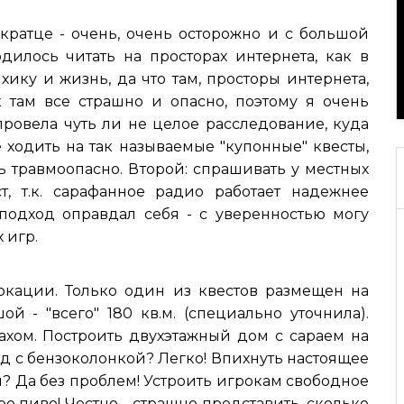
Вкратце - очень, очень осторожно и с большой
дилось читать на просторах интернета, как в
хику и жизнь, да что там, просторы интернета,
 там все страшно и опасно, поэтому я очень
ровела чуть ли не целое расследование, куда
е ходить на так называемые "купонные" квесты,
ь травмоопасно. Второй: спрашивать у местных
т, т.к. сарафанное радио работает надежнее
 подход оправдал себя - с уверенностью могу
 игр.
 локации. Только один из квестов размещен на
й - "всего" 180 кв.м. (специально уточнила).
хом. Построить двухэтажный дом с сараем на
од с бензоколонкой? Легко! Впихнуть настоящее
м? Да без проблем! Устроить игрокам свободное
е пиво! Честно - страшно представить, сколько