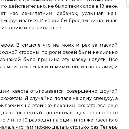
то действительно, не было таких слов в 19 веке.
шает нас семилетний ребенок, услышав наш
 выкручиваться. И какой бы бред ты ни начинал
 историю и развивают ее.
еров. В смысле что на моих играх за маской
 с одной стороны, по роли своей были не сильно
рсонажей была причина эту маску надеть. Все
яжем и отыгрывали и мимикой, и взглядами, и
ации квеста отыгрывается совершенно другой
южетом. Я случайно попала на одну спецуху, а
ыгрываемых на этой же локации сюжета все еще
 дают огромный потенциал для повторного
 7 и по 10 раз ходят на один и тот же квест (это
мала, а что там можно делать столько раз. Теперь