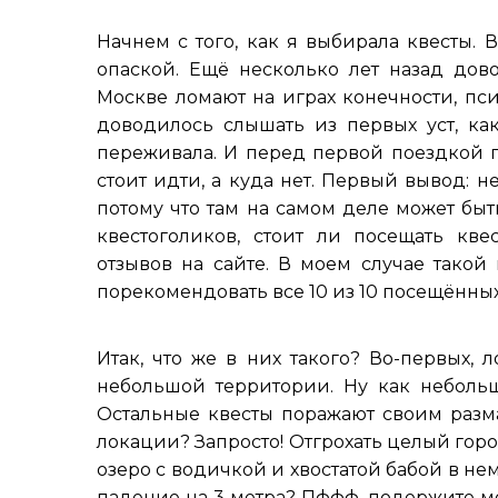
Начнем с того, как я выбирала квесты. 
опаской. Ещё несколько лет назад дово
Москве ломают на играх конечности, пси
доводилось слышать из первых уст, как
переживала. И перед первой поездкой п
стоит идти, а куда нет. Первый вывод: н
потому что там на самом деле может быт
квестоголиков, стоит ли посещать квес
отзывов на сайте. В моем случае такой
порекомендовать все 10 из 10 посещённых
Итак, что же в них такого? Во-первых,
небольшой территории. Ну как небольшо
Остальные квесты поражают своим разма
локации? Запросто! Отгрохать целый гор
озеро с водичкой и хвостатой бабой в не
падение на 3 метра? Пффф, подержите мо