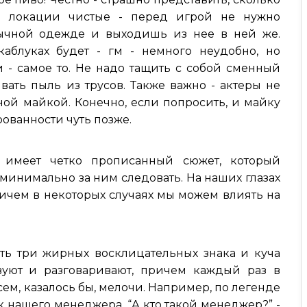
м локации чистые - перед игрой не нужно
бычной одежде и выходишь из нее в ней же.
каблуках будет - гм - немного неудобно, но
 - самое то. Не надо тащить с собой сменный
ать пыль из трусов. Также важно - актеры не
ной майкой. Конечно, если попросить, и майку
рованности чуть позже.
в имеет четко прописанный сюжет, который
ы минимально за ним следовать. На наших глазах
ричем в некоторых случаях мы можем влиять на
быть три жирных восклицательных знака и куча
вуют и разговаривают, причем каждый раз в
ем, казалось бы, мелочи. Например, по легенде
ак нашего менеджера. “А кто такой менеджер?” -