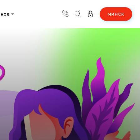
зное
МИНСК