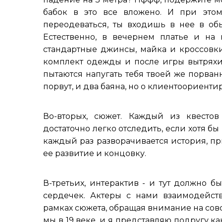
бабок в это все вложено. И при это
переодеваться, ты входишь в нее в о
Естественно, в вечернем платье и на 
стандартные джинсы, майка и кроссовки
комплект одежды и после игры вытряхив
пытаются напугать тебя твоей же порван
порвут, и два баяна, но о клиентоориенти
Во-вторых, сюжет. Каждый из квесто
достаточно легко отследить, если хотя б
каждый раз разворачивается история, п
ее развитие и концовку.
В-третьих, интерактив - и тут должно 
сердечек. Актеры с нами взаимодейст
рамках сюжета, обращая внимание на совс
мы в 19 веке, и я представляю подругу к