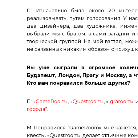
П: Изначально было около 20 интере
реализовывать, путем голосования. У нас
два дизайнера, два художника, инжен
выбрали мы с братом, а сами загадки 
творческой группой. На мой взгляд, мо
не связанных никаким образом с психушк
Вы уже сыграли в огромное количе
Будапешт, Лондон, Прагу и Москву, а 
Кто вам понравился больше других?
П: «
GameRoom
», «
Questroom
», «
Igraroom
» 
города
".
М: Понравился “GameRoom», мне кажется,
квесты. «Questroom» делает отличные комн