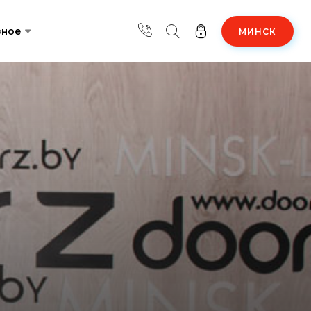
зное
МИНСК