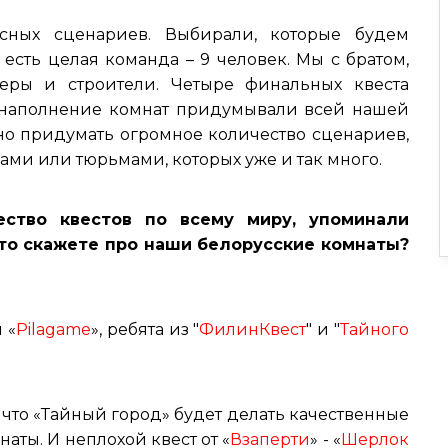
сных сценариев. Выбирали, которые будем
 есть целая команда – 9 человек. Мы с братом,
еры и строители. Четыре финальных квеста
и наполнение комнат придумывали всей нашей
жно придумать огромное количество сценариев,
ами или тюрьмами, которых уже и так много.
ство квестов по всему миру, упоминали
что скажете про наши белорусские комнаты?
и «
Pilagame
», ребята из "
ФилинКвест
" и "
Тайного
 что «Тайный город» будет делать качественные
аты. И неплохой квест от «
Взаперти
» - «
Шерлок