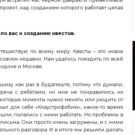
трум встретил нас черной дверью и приветливой
 проект, над созданием которого работает целая
гло вас к созданию квестов.
утешествую по всему миру. Квесты – это новое
м совсем недавно. Нам удалось поездить по всей
ондоне и Москве.
шизу как раз в Будапеште, потому что думали,
треча с ребятами, но мне не понравились их
 некоторые моменты нужно менять или уходить от
крыл для себя «Клаустрофобию», какое-то время
ошли, пытались с ними работать. Но проблемы в
 письма. Они просто очень загружены, и с ними
ельного разговора. И в итоге мы решили делать