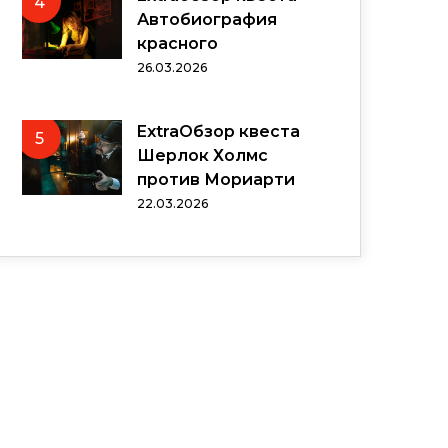
4
Автобиография
красного
26.03.2026
ExtraОбзор квеста
5
Шерлок Холмс
против Мориарти
22.03.2026