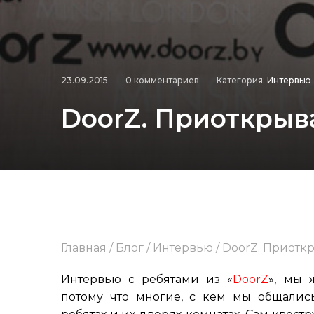
23.09.2015
0 комментариев
Категория:
Интервью
DoorZ. Приоткрыв
Главная
/
Блог
/
Интервью
/
DoorZ. Приотк
Интервью с ребятами из «
DoorZ
», мы 
потому что многие, с кем мы общались