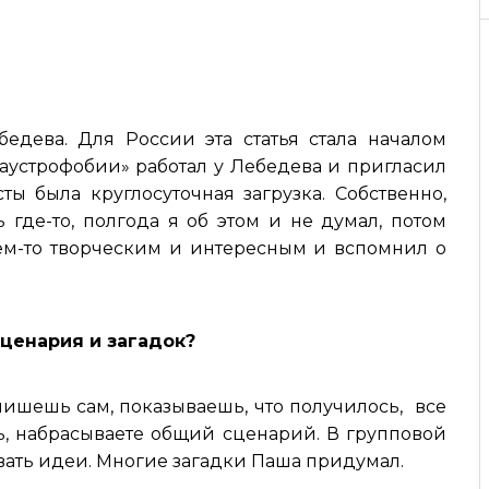
едева. Для России эта статья стала началом
лаустрофобии» работал у Лебедева и пригласил
сты была круглосуточная загрузка. Собственно,
ь где-то, полгода я об этом и не думал, потом
ем-то творческим и интересным и вспомнил о
сценария и загадок?
 пишешь сам, показываешь, что получилось, все
сь, набрасываете общий сценарий. В групповой
вать идеи. Многие загадки Паша придумал.