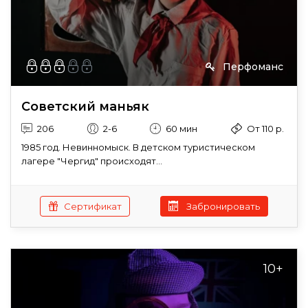
Перфоманс
Советский маньяк
206
2-6
60 мин
От 110 р.
1985 год. Невинномыск. В детском туристическом
лагере "Чергид" происходят...
Сертификат
Забронировать
10+