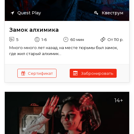
Quest Play
Квеструм
Замок алхимика
5
1-6
60 мин
От 110 р.
Много-много лет назад, на месте тюрьмы был замок,
где жил старый алхимик...
Сертификат
Забронировать
14+