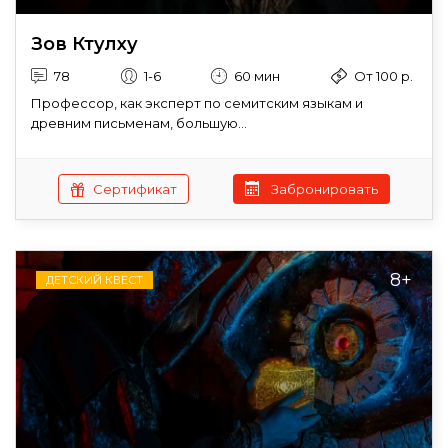
Зов Ктулху
78
1-6
60 мин
От 100 р.
Профессор, как эксперт по семитским языкам и
древним письменам, большую...
Сертификат
Забронировать
8+
ДЕТСКИЙ КВЕСТ