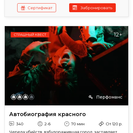
Сертификат
Забронировать
12+
СТРАШНЫЙ КВЕСТ
Перфоманс
Автобиография красного
340
2-6
70 мин
От 120 р.
Череда убийств, взбудоражившая город, заставляет