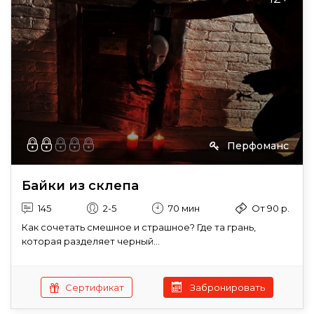
Перфоманс
Байки из склепа
145
2-5
70 мин
От 90 р.
Как сочетать смешное и страшное? Где та грань,
которая разделяет черный...
Сертификат
Забронировать