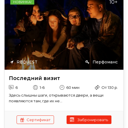
10+
НОВИНКА!
REQUEST
Перфоманс
Последний визит
6
1-6
60 мин
От 130 р.
Здесь слышны шаги, открываются двери, а вещи
появляются там, где их не...
Сертификат
Забронировать