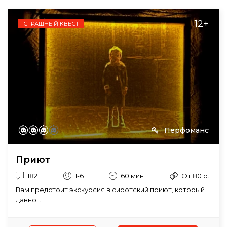
12+
СТРАШНЫЙ КВЕСТ
Перфоманс
Приют
182
1-6
60 мин
От 80 р.
Вам предстоит экскурсия в сиротский приют, который
давно...