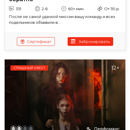
351
2-6
60+ мин
От 110 р.
После не самой удачной миссии вашу команду и всех
подельников объявили в...
Сертификат
Забронировать
12+
СТРАШНЫЙ КВЕСТ
Перфоманс