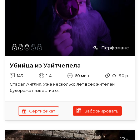
Перфоманс
Убийца из Уайтчепела
143
1-4
60 мин
От 90 р.
Старая Англия. Уже несколько лет всех жителей
будоражат известия о...
Сертификат
Забронировать
12+