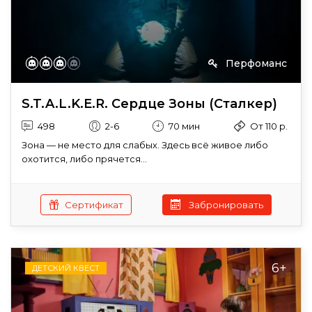
Перфоманс
S.T.A.L.K.E.R. Сердце Зоны (Сталкер)
498
2-6
70 мин
От 110 р.
Зона — не место для слабых. Здесь всё живое либо
охотится, либо прячется...
Сертификат
Забронировать
6+
ДЕТСКИЙ КВЕСТ