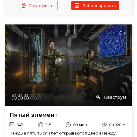
Сертификат
Забронировать
6+
Квеструм
Пятый элемент
347
2-5
60 мин
От 120 р.
Каждые пять тысяч лет открываются двери между