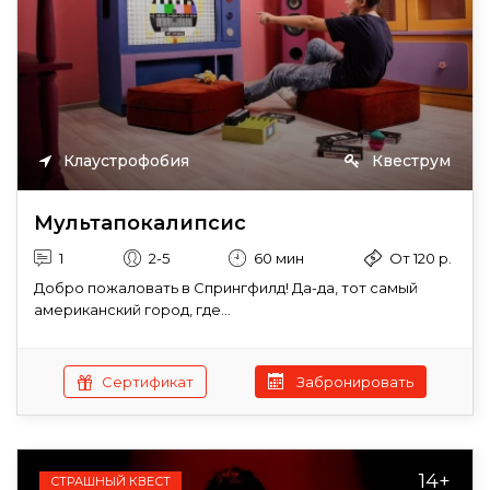
Клаустрофобия
Квеструм
Мультапокалипсис
1
2-5
60 мин
От 120 р.
Добро пожаловать в Спрингфилд! Да-да, тот самый
американский город, где...
Сертификат
Забронировать
14+
СТРАШНЫЙ КВЕСТ