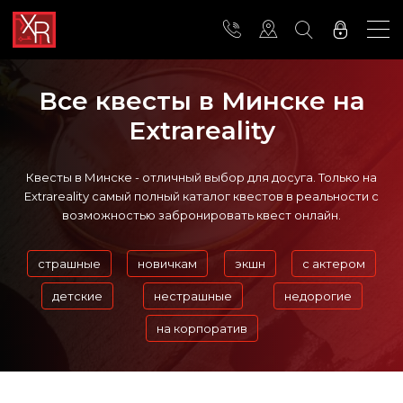
Все квесты в Минске на
Extrareality
Квесты в Минске - отличный выбор для досуга. Только на
Extrareality самый полный каталог квестов в реальности с
возможностью забронировать квест онлайн.
страшные
новичкам
экшн
с актером
детские
нестрашные
недорогие
на корпоратив