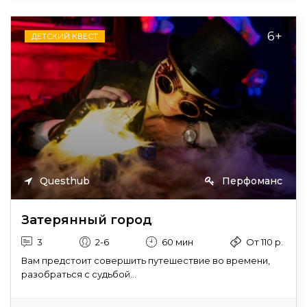
6+
ДЕТСКИЙ КВЕСТ
Questhub
Перфоманс
Затерянный город
3
2-6
60 мин
От 110 р.
Вам предстоит совершить путешествие во времени,
разобраться с судьбой...