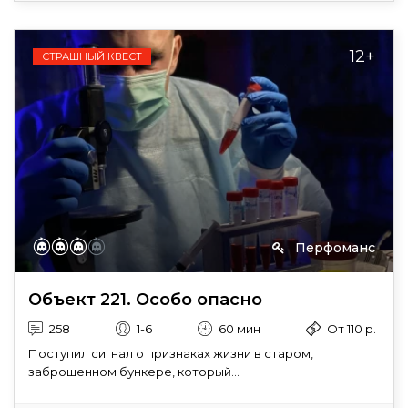
12+
СТРАШНЫЙ КВЕСТ
Перфоманс
Объект 221. Особо опасно
258
1-6
60 мин
От 110 р.
Поступил сигнал о признаках жизни в старом,
заброшенном бункере, который...