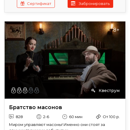
Сертификат
Забронировать
8+
Квеструм
Братство масонов
828
2-6
60 мин
От 100 р.
Миром управляют масоны! Именно они стоят за