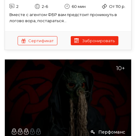
2
2-6
60 мин
От 110 р.
Вместе с агентом ФБР вам предстоит проникнуть в
логово вора, постараться...
Сертификат
Забронировать
10+
Перфоманс