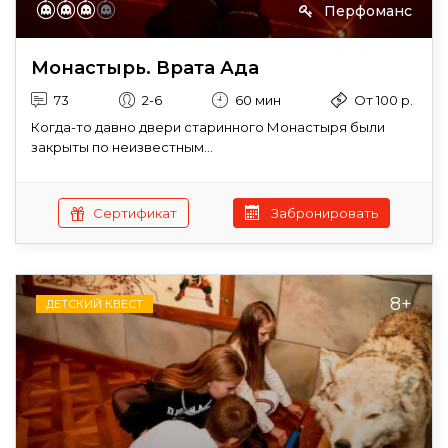
Перфоманс
Монастырь. Врата Ада
73
2-6
60 мин
От 100 р.
Когда-то давно двери старинного Монастыря были
закрыты по неизвестным...
Сертификат
Забронировать
8+
ДЕТСКИЙ КВЕСТ