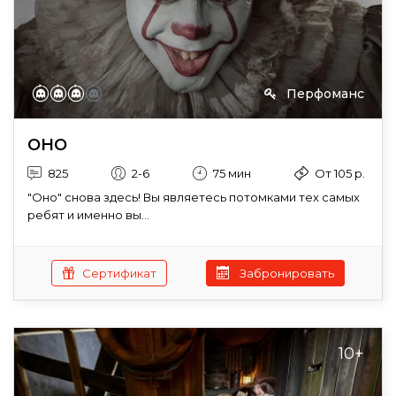
Перфоманс
ОНО
825
2-6
75 мин
От 105 р.
"Оно" снова здесь! Вы являетесь потомками тех самых
ребят и именно вы...
Сертификат
Забронировать
10+