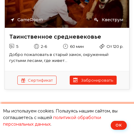
GameRoom
Квеструм
Таинственное средневековье
5
2-6
60 мин
От 120 р.
Добро пожаловать в старый замок, окруженный
густыми лесами, где живет...
Сертификат
Забронировать
Мы используем cookies. Пользуясь нашим сайтом, вы
Назад
1
2
3
4
5
6
7
8
9
соглашаетесь с нашей
политикой обработки
Вперёд
персональных данных
.
ОК