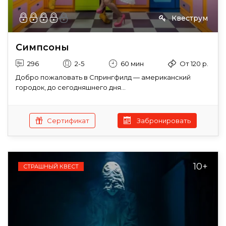
Квеструм
Симпсоны
296
2-5
60 мин
От 120 р.
Добро пожаловать в Спрингфилд — американский
городок, до сегодняшнего дня...
Сертификат
Забронировать
10+
СТРАШНЫЙ КВЕСТ