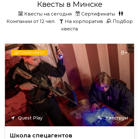
Квесты в Минске
Квесты на сегодня
Сертификаты
Компании от 12 чел.
На корпоратив
Подбор
квеста
8+
ДЕТСКИЙ КВЕСТ
Quest Play
Квеструм
Школа спецагентов