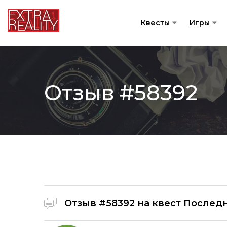
Квесты
Игры
Отзыв #58392
Отзыв #58392 на
квест Последн