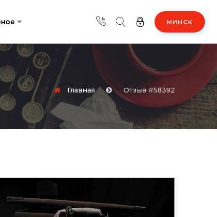
зное
МИНСК
Главная
Отзыв #58392