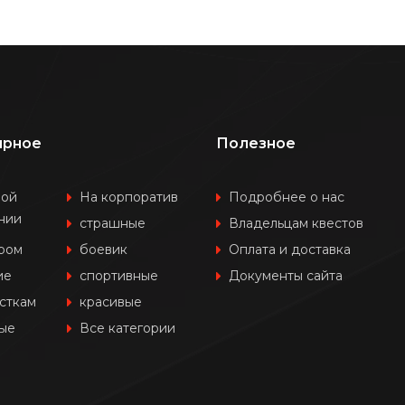
ярное
Полезное
шой
На корпоратив
Подробнее о нас
нии
страшные
Владельцам квестов
ером
боевик
Оплата и доставка
ие
спортивные
Документы сайта
сткам
красивые
ые
Все категории