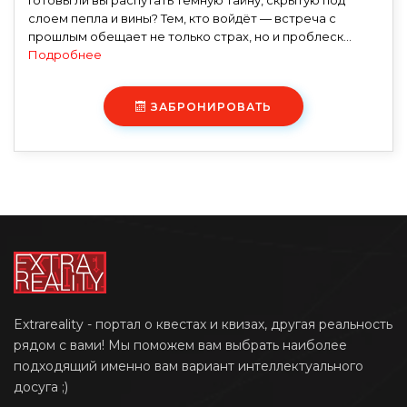
Готовы ли вы распутать тёмную тайну, скрытую под
слоем пепла и вины? Тем, кто войдёт — встреча с
прошлым обещает не только страх, но и проблеск...
Подробнее
ЗАБРОНИРОВАТЬ
Extrareality - портал о квестах и квизах, другая реальность
рядом с вами! Мы поможем вам выбрать наиболее
подходящий именно вам вариант интеллектуального
досуга ;)