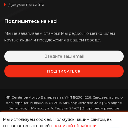
Документы сайта
Подпишитесь на нас!
Мы не заваливаем спамом! Мы редко, но метко шлём
крутые акции и предложения в вашем городе.
ПОДПИСАТЬСЯ
ИП Семёнов Артур Валерьевич, УНП 192304226, Свидетельство о
регистрации выдано 14.07.2014 Мингорисполкомом | Юр.адрес:
Беларусь, г. Минск, ул. А. Гаруна, 24-67 | В торговом реестре
зарегистрирован 26.01.2017 за номером 365820 | Режим работы:
Мы используем cookies. Пользуясь нашим сайтом, вы
ежедневно с 10:00 до 19:00 (приём заказов онлайн -
круглосуточно)
соглашаетесь с нашей
политикой обработки