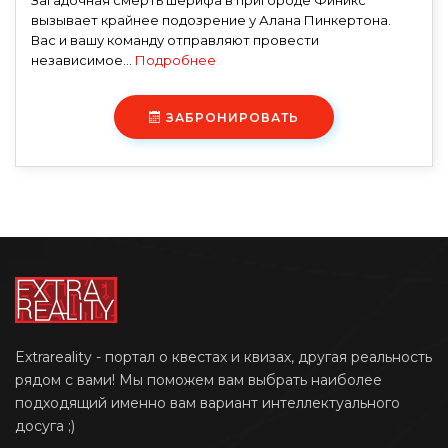
Загадочная смерть шерифа в пригороде Финикс
вызывает крайнее подозрение у Алана Пинкертона.
Вас и вашу команду отправляют провести
независимое...
Подробнее
ЗАБРОНИРОВАТЬ
Extrareality - портал о квестах и квизах, другая реальность
рядом с вами! Мы поможем вам выбрать наиболее
подходящий именно вам вариант интеллектуального
досуга ;)