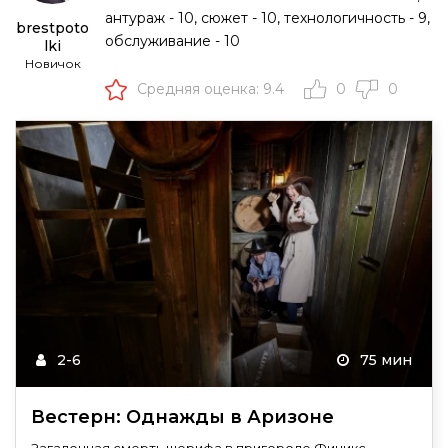
антураж - 10, сюжет - 10, технологичность - 9,
brestpoto
обслуживание - 10
lki
Новичок
Средняя оценка: 9.4
0
0
2-6
75 мин
Вестерн: Однажды в Аризоне