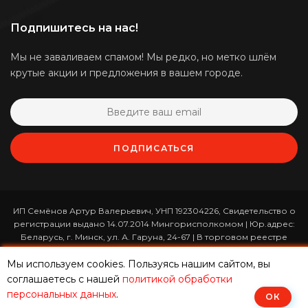
Подпишитесь на нас!
Мы не заваливаем спамом! Мы редко, но метко шлём
крутые акции и предложения в вашем городе.
ПОДПИСАТЬСЯ
ИП Семёнов Артур Валерьевич, УНП 192304226, Свидетельство о
регистрации выдано 14.07.2014 Мингорисполкомом | Юр.адрес:
Беларусь, г. Минск, ул. А. Гаруна, 24-67 | В торговом реестре
зарегистрирован 26.01.2017 за номером 365820 | Режим работы:
Мы используем cookies. Пользуясь нашим сайтом, вы
ежедневно с 10:00 до 19:00 (приём заказов онлайн -
круглосуточно)
соглашаетесь с нашей
политикой обработки
персональных данных
.
ОК