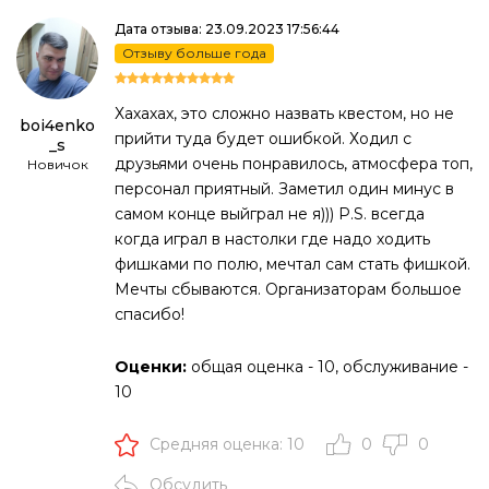
Дата отзыва: 23.09.2023 17:56:44
Отзыву больше года
Хахахах, это сложно назвать квестом, но не
boi4enko
прийти туда будет ошибкой. Ходил с
_s
друзьями очень понравилось, атмосфера топ,
Новичок
персонал приятный. Заметил один минус в
самом конце выйграл не я))) P.S. всегда
когда играл в настолки где надо ходить
фишками по полю, мечтал сам стать фишкой.
Мечты сбываются. Организаторам большое
спасибо!
Оценки:
общая оценка - 10, обслуживание -
10
Средняя оценка: 10
0
0
Обсудить