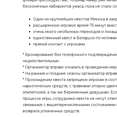
фонарь преследуют вас. Кошмар наяву уже начал
бесконечных лабиринтов ужаса, пока не стало с
Один из крупнейших квестов Минска в зак
расширенное игровое время 75 минут вмест
очень много необычных переходов и локаци
единственный квест в Беларуси по мотивам 
прямой контакт с игроками.
* Бронирование без телефонного подтверждения
недействительным.
* Организатор вправе отказать в проведении ме
* На ранние и поздние сеансы организатор впра
* Прохождении квеста запрещено игрокам в сост
наркотических средств, с травмами опорно-двиг
эпилепсией, а так же беременным девушкам. Есл
процессе игры, сотрудники квеста не несут отв
связанные с вышеперечисленными состояниями и
возврата уплаченных средств.