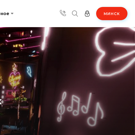
зное
МИНСК
к