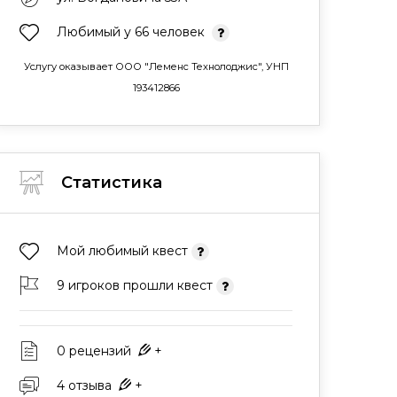
Любимый у 66 человек
Услугу оказывает ООО "Леменс Технолоджис", УНП
193412866
Статистика
Мой любимый квест
9 игроков прошли квест
0 рецензий
+
4 отзыва
+