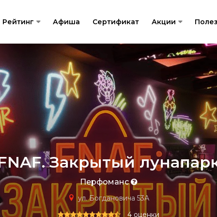
Рейтинг
Афиша
Сертификат
Акции
Поле
FNAF. Закрытый лунапар
Перфоманс
ул. Богдановича 53А
4 оценки