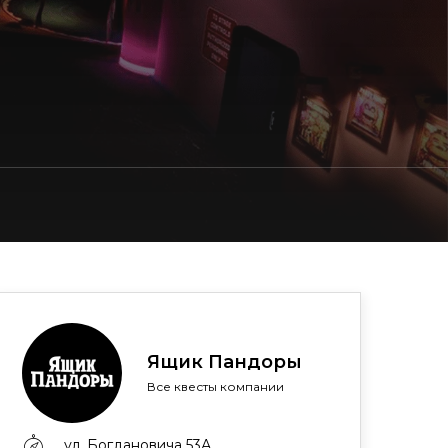
Ящик Пандоры
Все квесты компании
ул. Богдановича 53А