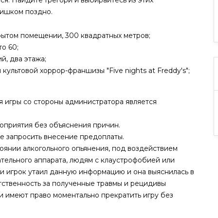
ся. Найдите Грегори и выбирайтесь из этих
лишком поздно.
рытом помещении, 300 квадратных метров;
о 60;
й, два этажа;
культовой хоррор-франшизы "Five nights at Freddy's";
 игры со стороны администратора является
роприятия без объяснения причин.
ве запросить внесение предоплаты.
оянии алкогольного опьянения, под воздействием
ательного аппарата, людям с клаустрофобией или
и игрок утаил данную информацию и она выяснилась в
етственность за полученные травмы и рецидивы
 имеют право моментально прекратить игру без