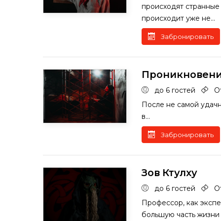
происходят странные 
происходит уже не...
Забронировать
Проникновение
до 6 гостей
От
После не самой удач
в...
Забронировать
Зов Ктулху
до 6 гостей
О
Профессор, как экспе
большую часть жизни