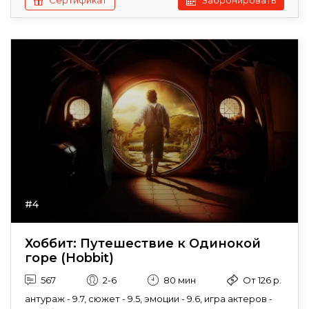
Сертификат
Забронировать
#4
Хоббит: Путешествие к Одинокой
горе (Hobbit)
567
2-6
80 мин
От 126 р.
антураж - 9.7, сюжет - 9.5, эмоции - 9.6, игра актеров -