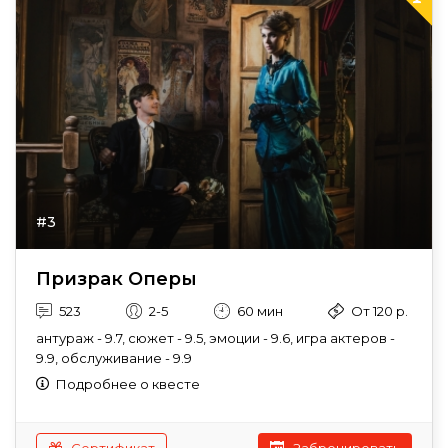
#3
Призрак Оперы
523
2-5
60 мин
От 120 р.
антураж - 9.7, сюжет - 9.5, эмоции - 9.6, игра актеров -
9.9, обслуживание - 9.9
Подробнее о квесте