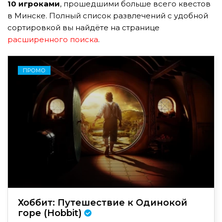
10 игроками
, прошедшими больше всего квестов
в Минске. Полный список развлечений с удобной
сортировкой вы найдёте на странице
расширенного поиска
.
ПРОМО
Хоббит: Путешествие к Одинокой
горе (Hobbit)