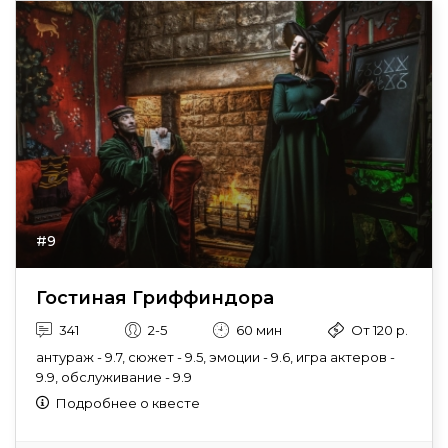
#9
Гостиная Гриффиндора
341
2-5
60 мин
От 120 р.
антураж - 9.7, сюжет - 9.5, эмоции - 9.6, игра актеров -
9.9, обслуживание - 9.9
Подробнее о квесте