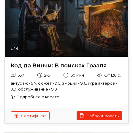
#14
Код да Винчи: В поисках Грааля
537
2-5
60 мин
От 120 р.
антураж - 9.7, сюжет - 9.5, эмоции - 9.6, игра актеров -
9.9, обслуживание - 9.9
Подробнее о квесте
Сертификат
Забронировать