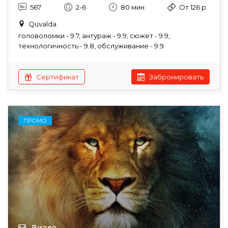
567
2-6
80 мин
От 126 р.
Quvalda
головоломки - 9.7, антураж - 9.9, сюжет - 9.9,
технологичность - 9.8, обслуживание - 9.9
Сертификат
Забронировать
ПРОМО
Видео