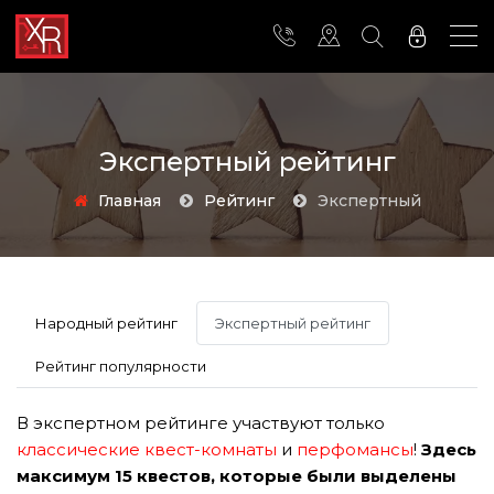
Экспертный рейтинг
Главная
Рейтинг
Экспертный
Народный рейтинг
Экспертный рейтинг
Рейтинг популярности
В экспертном рейтинге участвуют только
классические квест-комнаты
и
перфомансы
!
Здесь
максимум 15 квестов, которые были выделены