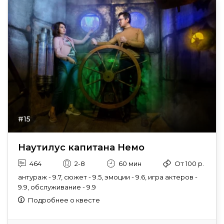
#15
Наутилус капитана Немо
464
2-8
60 мин
От 100 р.
антураж - 9.7, сюжет - 9.5, эмоции - 9.6, игра актеров -
9.9, обслуживание - 9.9
Подробнее о квесте