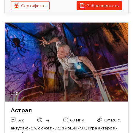
Сертификат
Забронировать
#10
Астрал
572
1-4
60 мин
От 120 р.
антураж - 9.7, сюжет - 9.5, эмоции - 9.6, игра актеров -