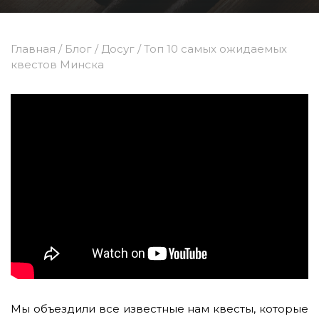
Главная
/
Блог
/
Досуг
/
Топ 10 самых ожидаемых
квестов Минска
Мы объездили все известные нам квесты, которые