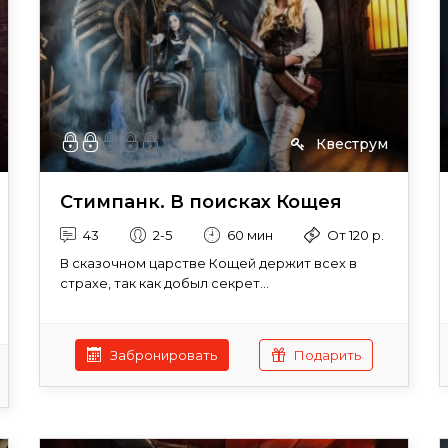
Квеструм
Стимпанк. В поисках Кощея
43
2-5
60 мин
От 120 р.
В сказочном царстве Кощей держит всех в
страхе, так как добыл секрет...
Забронировать
Подарить