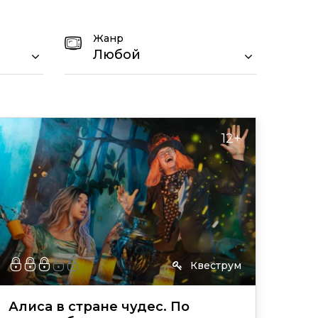
Жанр
Любой
12+
Квеструм
Алиса в стране чудес. По