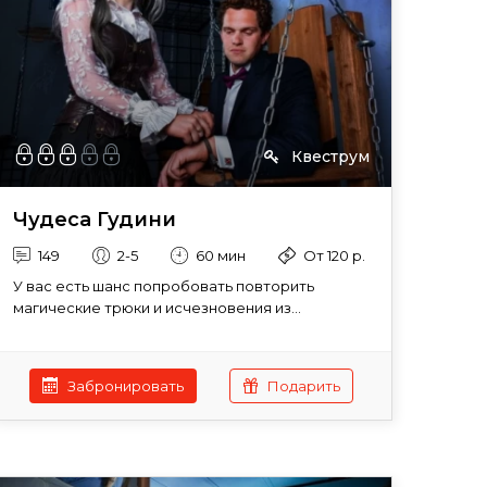
Квеструм
Чудеса Гудини
149
2-5
60 мин
От 120 р.
У вас есть шанс попробовать повторить
магические трюки и исчезновения из...
Забронировать
Подарить