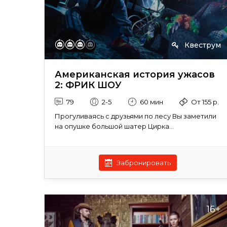
Квеструм
Американская история ужасов
2: ФРИК ШОУ
79
2-5
60 мин
От 155 р.
Прогуливаясь с друзьями по лесу Вы заметили
на опушке большой шатер Цирка...
Забронировать
16+