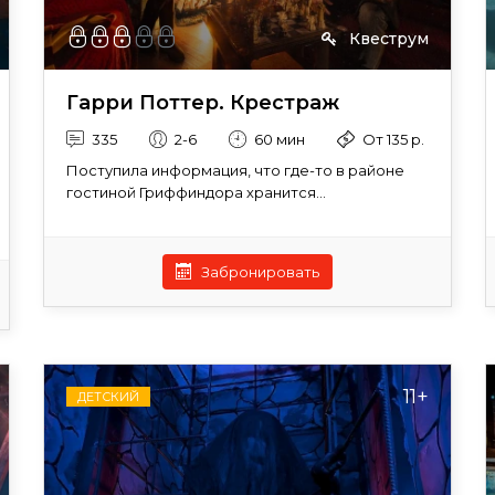
Квеструм
Гарри Поттер. Крестраж
335
2-6
60 мин
От 135 р.
Поступила информация, что где-то в районе
гостиной Гриффиндора хранится...
Забронировать
11+
ДЕТСКИЙ