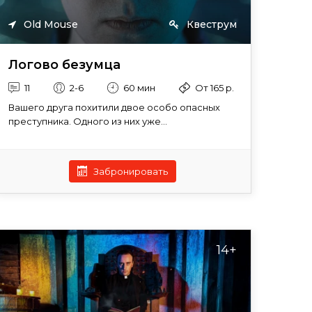
Old Mouse
Квеструм
Логово безумца
11
2-6
60 мин
От 165 р.
Вашего друга похитили двое особо опасных
преступника. Одного из них уже...
Забронировать
14+