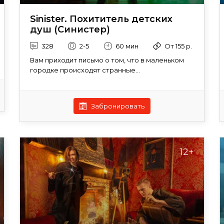
Sinister. Похититель детских
душ (Синистер)
328
2-5
60 мин
От 155 р.
Вам приходит письмо о том, что в маленьком
городке происходят странные...
Забронировать
12+