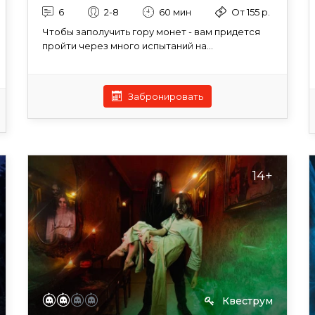
6
2-8
60 мин
От 155 р.
Чтобы заполучить гору монет - вам придется
пройти через много испытаний на...
Забронировать
14+
Квеструм