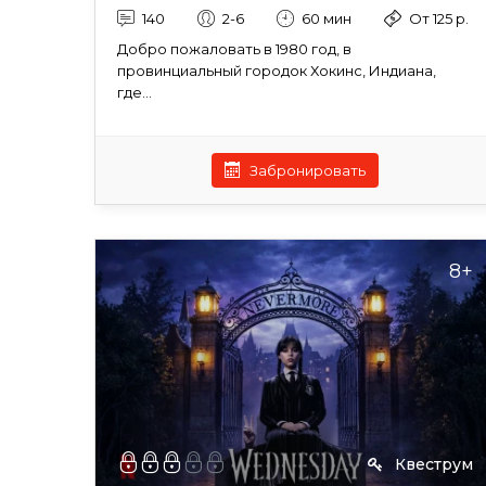
140
2-6
60 мин
От 125 р.
Добро пожаловать в 1980 год, в
провинциальный городок Хокинс, Индиана,
где...
Забронировать
8+
Квеструм