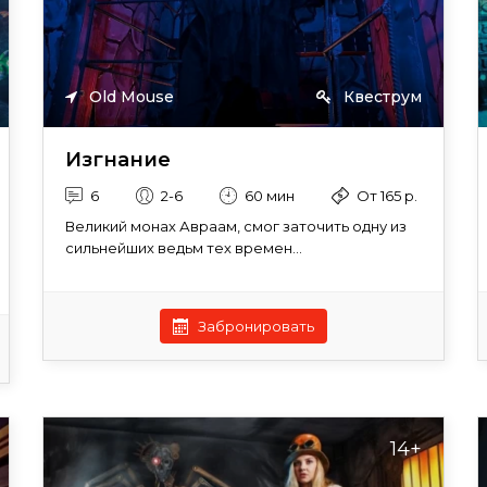
Old Mouse
Квеструм
Изгнание
6
2-6
60 мин
От 165 р.
Великий монах Авраам, смог заточить одну из
сильнейших ведьм тех времен...
Забронировать
14+