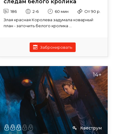
следам белого кролика
186
2-6
60 мин
От 90 р.
Злая красная Королева задумала коварный
план - заточить белого кролика ...
Забронировать
14+
Квеструм