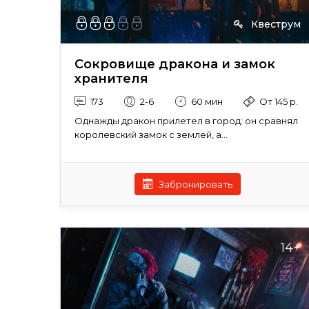
Квеструм
Сокровище дракона и замок
хранителя
173
2-6
60 мин
От 145 р.
Однажды дракон прилетел в город: он сравнял
королевский замок с землей, а...
Забронировать
14+