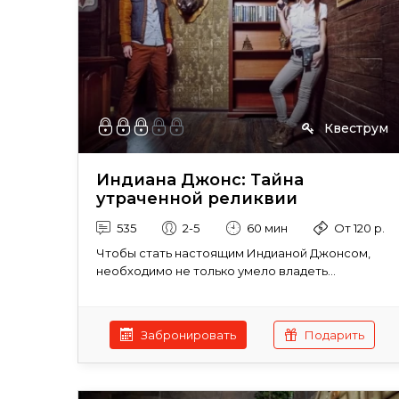
Квеструм
Индиана Джонс: Тайна
утраченной реликвии
535
2-5
60 мин
От 120 р.
Чтобы стать настоящим Индианой Джонсом,
необходимо не только умело владеть...
Забронировать
Подарить