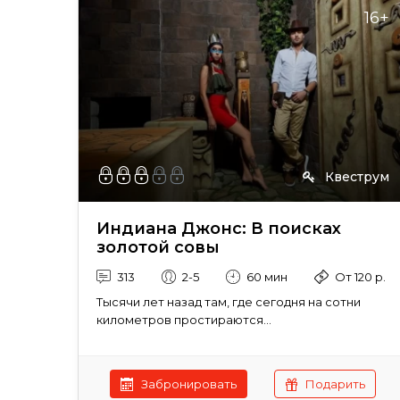
16+
Квеструм
Индиана Джонс: В поисках
золотой совы
313
2-5
60 мин
От 120 р.
Тысячи лет назад там, где сегодня на сотни
километров простираются...
Забронировать
Подарить