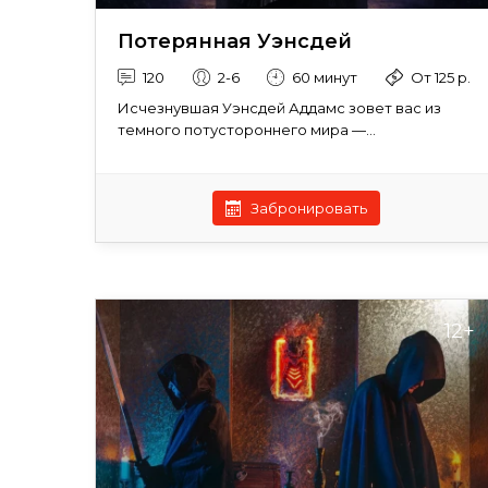
Потерянная Уэнсдей
120
2-6
60 минут
От 125 р.
Исчезнувшая Уэнсдей Аддамс зовет вас из
темного потустороннего мира —...
Забронировать
12+