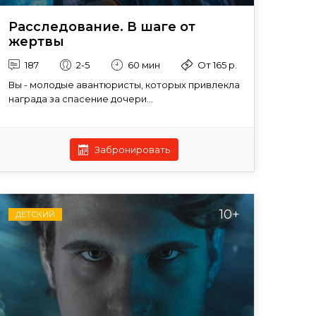
Расследование. В шаге от
жертвы
187
2-5
60 мин
От 165 р.
Вы - молодые авантюристы, которых привлекла
награда за спасение дочери...
Забронировать
10+
ДЕТСКИЙ