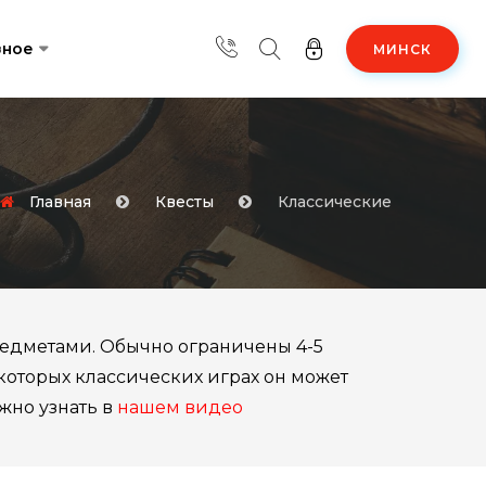
зное
МИНСК
Главная
Квесты
Классические
редметами. Обычно ограничены 4-5
некоторых классических играх он может
жно узнать в
нашем видео