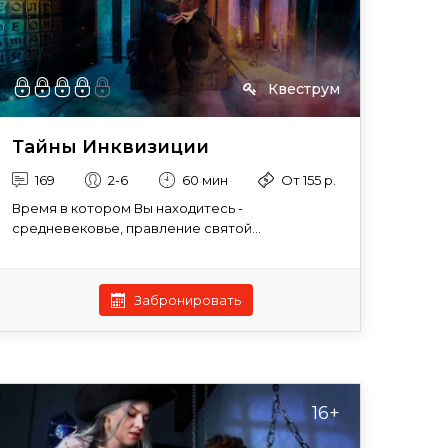
Квеструм
Тайны Инквизиции
169
2-6
60 мин
От 155 р.
Время в котором Вы находитесь -
средневековье, правление святой...
Забронировать
16+