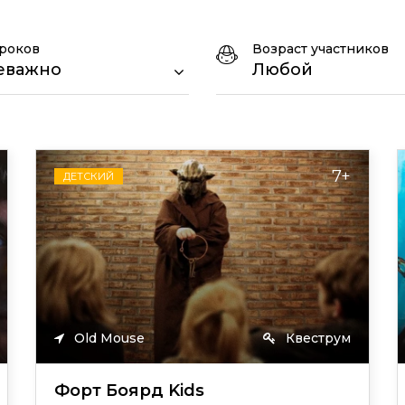
роков
Возраст участников
еважно
Любой
7+
ДЕТСКИЙ
Old Mouse
Квеструм
Форт Боярд Kids