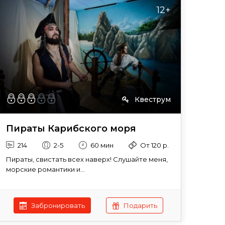
12+
Квеструм
Пираты Карибского моря
214
2-5
60 мин
От 120 р.
Пираты, свистать всех наверх! Слушайте меня,
морские романтики и...
Забронировать
Подарить