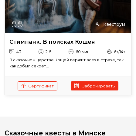
Квеструм
Стимпанк. В поисках Кощея
43
2-5
60 мин
6+/14+
В сказочном царстве Кощей держит всех в страхе, так
как добыл секрет...
Сертификат
Забронировать
Сказочные квесты в Минске