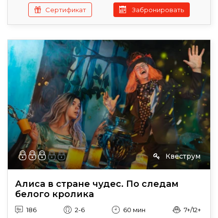
Сертификат
Забронировать
Квеструм
Алиса в стране чудес. По следам
белого кролика
186
2-6
60 мин
7+/12+