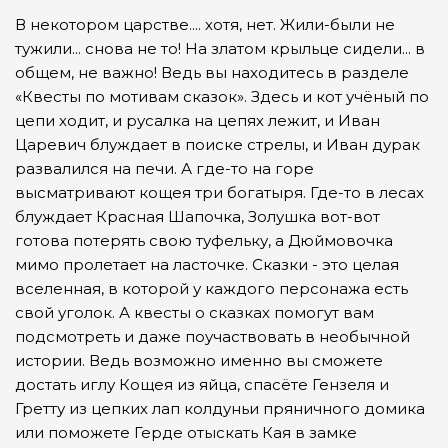
В некотором царстве.... хотя, нет. Жили-были не
тужили... снова не то! На златом крыльце сидели... в
общем, не важно! Ведь вы находитесь в разделе
«Квесты по мотивам сказок». Здесь и кот учёный по
цепи ходит, и русалка на цепях лежит, и Иван
Царевич блуждает в поиске стрелы, и Иван дурак
развалился на печи. А где-то на горе
высматривают кощея три богатыря. Где-то в лесах
блуждает Красная Шапочка, Золушка вот-вот
готова потерять свою туфельку, а Дюймовочка
мимо пролетает на ласточке. Сказки - это целая
вселенная, в которой у каждого персонажа есть
свой уголок. А квесты о сказках помогут вам
подсмотреть и даже поучаствовать в необычной
истории. Ведь возможно именно вы сможете
достать иглу Кощея из яйца, спасёте Гензеля и
Гретту из цепких лап колдуньи пряничного домика
или поможете Герде отыскать Кая в замке