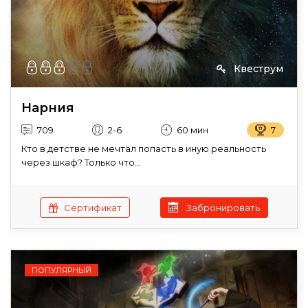
Квеструм
Нарния
709
2-6
60 мин
7
Кто в детстве не мечтал попасть в иную реальность
через шкаф? Только что...
Сертификат
Забронировать
ПОПУЛЯРНЫЙ