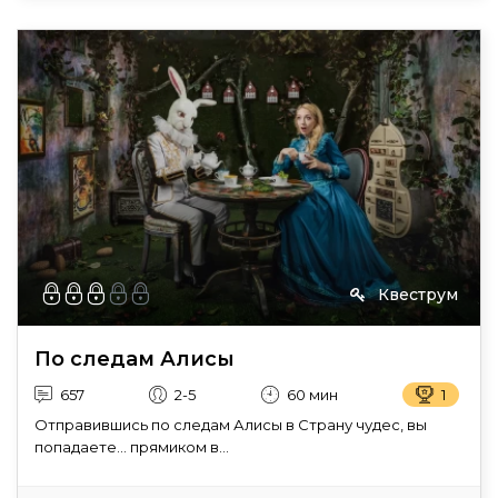
Квеструм
По следам Алисы
657
2-5
60 мин
1
Отправившись по следам Алисы в Страну чудес, вы
попадаете… прямиком в...