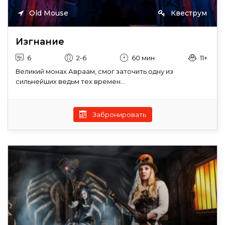
Old Mouse
Квеструм
Изгнание
6
2-6
60 мин
11+
Великий монах Авраам, смог заточить одну из
сильнейших ведьм тех времен...
Забронировать