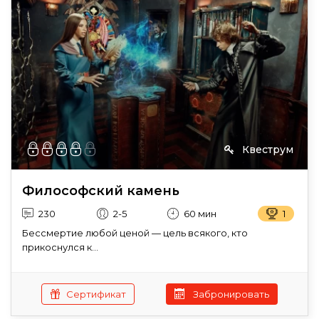
Квеструм
Философский камень
230
2-5
60 мин
1
Бессмертие любой ценой — цель всякого, кто
прикоснулся к...
Сертификат
Забронировать