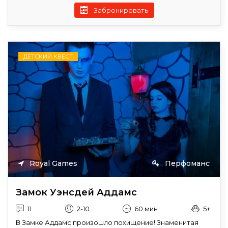
Забронировать
ДЕТСКИЙ КВЕСТ
Royal Games
Перфоманс
Замок Уэнсдей Аддамс
11
2-10
60 мин
5+
В Замке Аддамс произошло похищение! Знаменитая