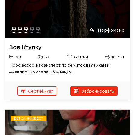
Перфоманс
Зов Ктулху
78
1-6
60 мин
10+/12+
Профессор, как эксперт по семитским языкам и
древним письменам, большую...
Сертификат
Забронировать
ДЕТСКИЙ КВЕСТ