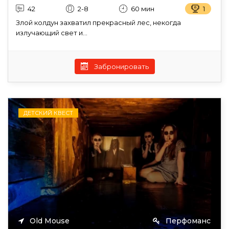
42
2-8
60 мин
1
Злой колдун захватил прекрасный лес, некогда
излучающий свет и...
Забронировать
ДЕТСКИЙ КВЕСТ
Old Mouse
Перфоманс