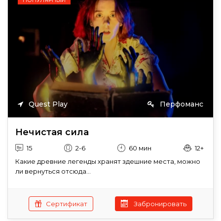
ПОПУЛЯРНЫЙ
Quest Play
Перфоманс
Нечистая сила
15
2-6
60 мин
12+
Какие древние легенды хранят здешние места, можно
ли вернуться отсюда...
Сертификат
Забронировать