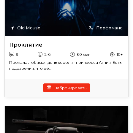
Old Mouse
Перфоманс
Проклятие
9
2-6
60 мин
10+
Пропала любимая дочь короля - принцесса Агния. Есть
подозрения, что её...
Забронировать