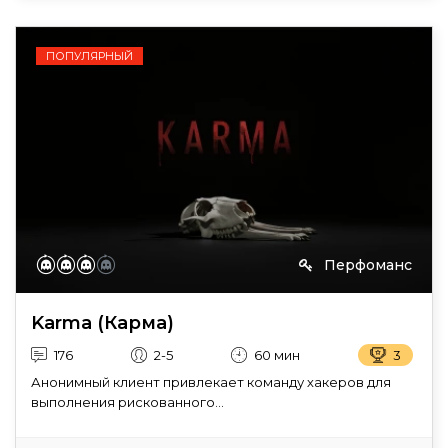
ПОПУЛЯРНЫЙ
Перфоманс
Karma (Карма)
176
2-5
60 мин
3
Анонимный клиент привлекает команду хакеров для
выполнения рискованного...