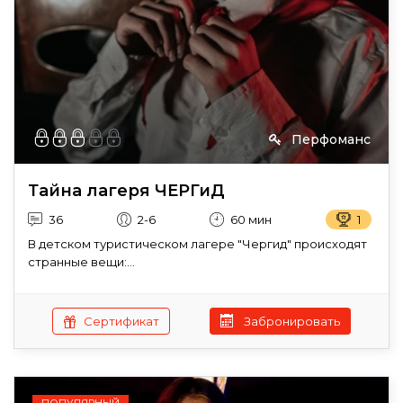
Перфоманс
Тайна лагеря ЧЕРГиД
36
2-6
60 мин
1
В детском туристическом лагере "Чергид" происходят
странные вещи:...
Сертификат
Забронировать