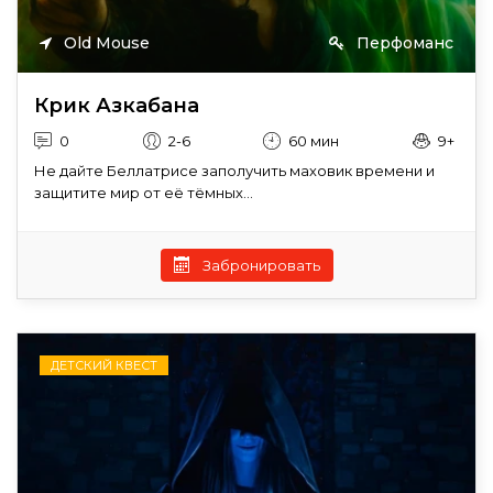
Old Mouse
Перфоманс
Крик Азкабана
0
2-6
60 мин
9+
Не дайте Беллатрисе заполучить маховик времени и
защитите мир от её тёмных...
Забронировать
ДЕТСКИЙ КВЕСТ