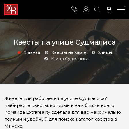
Квесты на улице Судмалиса
Главная
Квесты на карте
Улицы
улица Судмалиса
Живёте или работаете на улице Судмалиса?
Выбирайте квесты, которые к вам ближе всего.
Команда Extrareality сделала для вас максимально
полный и удобный для поиска каталог квестов в
Минске.