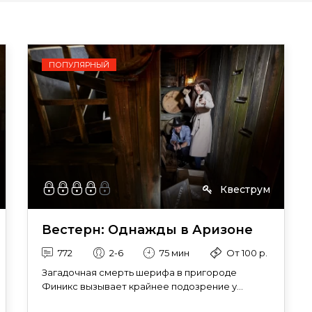
ПОПУЛЯРНЫЙ
Квеструм
Вестерн: Однажды в Аризоне
772
2-6
75 мин
От 100 р.
Загадочная смерть шерифа в пригороде
Финикс вызывает крайнее подозрение у...