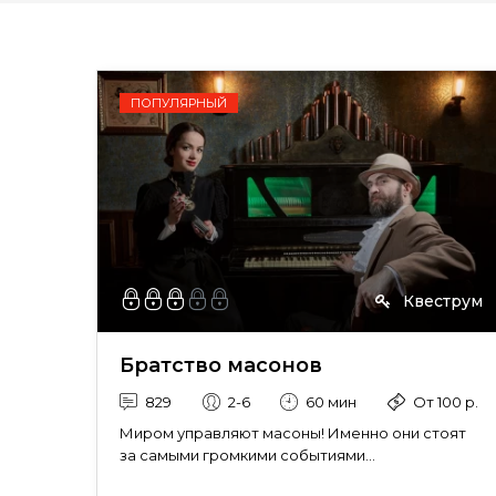
ПОПУЛЯРНЫЙ
Квеструм
Братство масонов
829
2-6
60 мин
От 100 р.
Миром управляют масоны! Именно они стоят
за самыми громкими событиями...