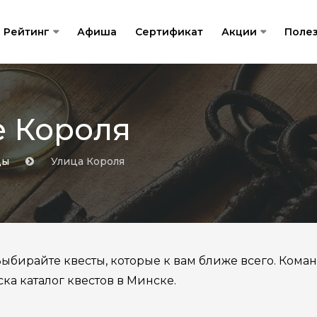
Рейтинг
Афиша
Сертификат
Акции
Поле
е Короля
цы
улица Короля
бирайте квесты, которые к вам ближе всего. Команда
а каталог квестов в Минске.