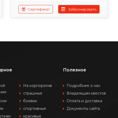
Сертификат
Забронировать
ярное
Полезное
шой
На корпоратив
Подробнее о нас
нии
страшные
Владельцам квестов
ером
боевик
Оплата и доставка
ие
спортивные
Документы сайта
сткам
красивые