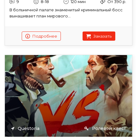
9
8-18
120 мин
От 390 р.
В больничной палате знаменитый криминальный босс
вынашивает план мирового...
Подробнее
Заказать
Questoria
Ролевой квест