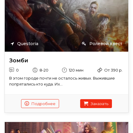
Questoria
Ролевой квест
Зомби
0
8-20
120 мин
От 390 р.
В этом городе почти не осталось живых. Выжившие
попрятались кто куда. Их...
Подробнее
Заказать