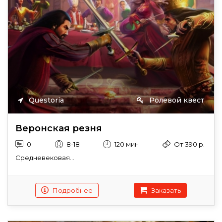
Questoria
Ролевой квест
Веронская резня
0
8-18
120 мин
От 390 р.
Средневековая...
Подробнее
Заказать