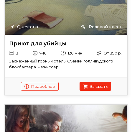
Questoria
Ролевой квест
Приют для убийцы
3
7-16
120 мин
От 390 р.
Заснеженный горный отель. Съемки голливудского
блокбастера. Режиссер...
Подробнее
Заказать