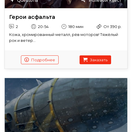
Questoria
Ролевой квест
Герои асфальта
2
20-54
180 мин
От 390 р.
Кожа, хромированный металл, рёв моторов! Тяжёлый
рок и ветер...
Подробнее
Заказать