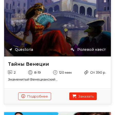
Questoria
Ролевой квест
Тайны Венеции
2
8-19
120 мин
От 390 р.
Знаменитый Венецианский...
Подробнее
Заказать