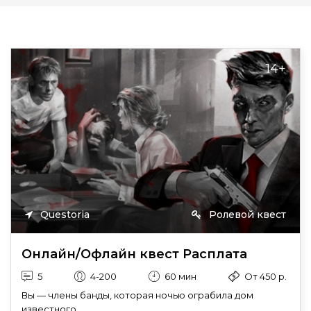
14+
Questoria
Ролевой квест
Онлайн/Офлайн квест Расплата
5
4-200
60 мин
От 450 р.
Вы — члены банды, которая ночью ограбила дом
известного...