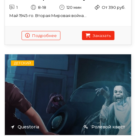
1
8-18
120 мин
От 390 руб.
Май 1945-го. Вторая Мировая война...
Подробнее
Заказать
ДЕТСКИЙ
Questoria
Ролевой квест