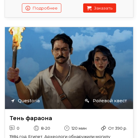
Подробнее
Заказать
Questoria
Ролевой квест
Тень фараона
0
8-20
120 мин
От 390 р.
1984 год. Египет. Археологи обнаружили могилу