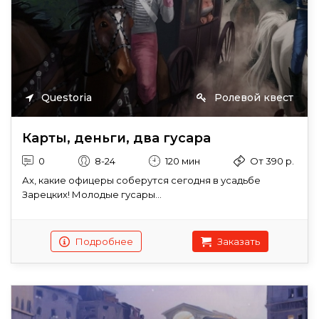
Questoria
Ролевой квест
Карты, деньги, два гусара
0
8-24
120 мин
От 390 р.
Ах, какие офицеры соберутся сегодня в усадьбе
Зарецких! Молодые гусары...
Подробнее
Заказать