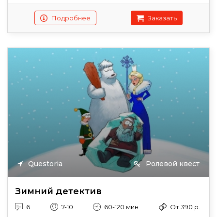
Подробнее
Заказать
Questoria
Ролевой квест
Зимний детектив
6
7-10
60-120 мин
От 390 р.