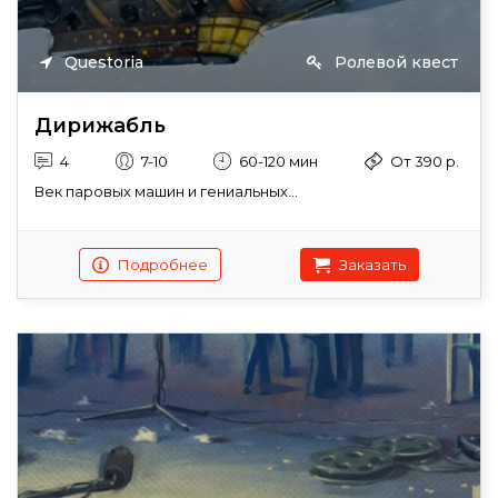
Questoria
Ролевой квест
Дирижабль
4
7-10
60-120 мин
От 390 р.
Век паровых машин и гениальных...
Подробнее
Заказать