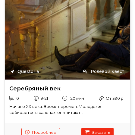
Questoria
Ролевой квест
Серебряный век
0
9-21
120 мин
От 390 р.
Начало XX века. Время перемен. Молодежь
собирается в салонах, они читают...
Подробнее
Заказать