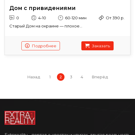
Дом с привидениями
0
4-10
60-120 мин
От 390 р.
Старый Дом на окраине — плохое...
Подробнее
Заказать
Назад
1
2
3
4
Вперёд
Extrareality - портал о квестах и квизах, другая реальность