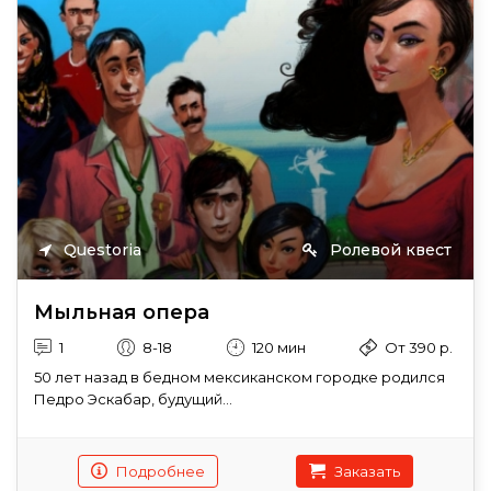
Questoria
Ролевой квест
Мыльная опера
1
8-18
120 мин
От 390 р.
50 лет назад в бедном мексиканском городке родился
Педро Эскабар, будущий...
Подробнее
Заказать