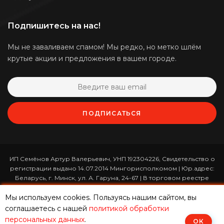
Подпишитесь на нас!
Мы не заваливаем спамом! Мы редко, но метко шлём
крутые акции и предложения в вашем городе.
ПОДПИСАТЬСЯ
ИП Семёнов Артур Валерьевич, УНП 192304226, Свидетельство о
регистрации выдано 14.07.2014 Мингорисполкомом | Юр.адрес:
Беларусь, г. Минск, ул. А. Гаруна, 24-67 | В торговом реестре
зарегистрирован 26.01.2017 за номером 365820 | Режим работы:
ежедневно с 10:00 до 19:00 (приём заказов онлайн -
Мы используем cookies. Пользуясь нашим сайтом, вы
круглосуточно)
соглашаетесь с нашей
политикой обработки
персональных данных
.
ОК