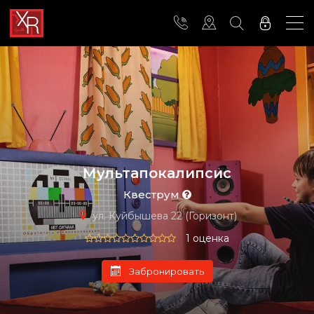
Мультапокалипсис
Квеструм
ул. Куйбышева 22 (Горизонт)
1 оценка
Забронировать