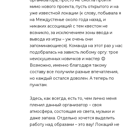
организатора, просто не смогла пройти
мимо нового проекта, пусть открытого и на
уже известной локации (к слову, побывала я
на Междустенье около года назад, и
никаких ассоциаций с тем квестом не
возникло, за исключением зоны ввода и
вывода из игры – уж очень они
запоминающиеся). Команда на этот раз у нас
подобралась на зависть любому оргу: трое
неискушенных новичков и мастер 😊
Возможно, именно благодаря такому
составу все получили разные впечатления,
но каждый остался доволен. А теперь по
пунктам.
Здесь, как всегда, есть то, чем лично меня
пленил данный организатор – своя
атмосфера, состоящая из света, музыки и
даже запаха. Отдельно хочется выделить
работу над образами – это вау! Локаций не