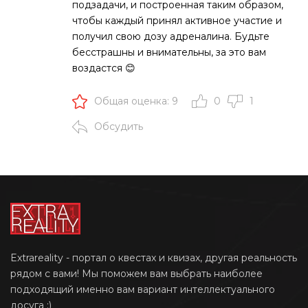
подзадачи, и построенная таким образом,
чтобы каждый принял активное участие и
получил свою дозу адреналина. Будьте
бесстрашны и внимательны, за это вам
воздастся 😊
Общая оценка: 9
0
1
Обсудить
Extrareality - портал о квестах и квизах, другая реальность
рядом с вами! Мы поможем вам выбрать наиболее
подходящий именно вам вариант интеллектуального
досуга ;)