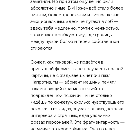
заметили. Но при этом ощущения были
абсолютно иные. В «Ноже» всё стало более
личным, более тревожным и… извращённо-
эмоциональным. Здесь не пугают в лоб —
здесь тебя медленно, почти с нежностью,
затягивают в зыбкую тьму, где границы
между чужой болью и твоей собственной
стираются.
Сюжет, как таковой, не подаётся в
привычной форме. Ты не получаешь полной
картины, не складываешь чёткий пазл.
Напротив, ты — абонент машины памяти,
взламывающий фрагменты чьей-то
повреждённой психики. Ты не столько
«идёшь по сюжету», сколько чувствуешь его
осколки: в взглядах, звуках, запахах, деталях
интерьера и странных, едва уловимых
фразах персонажей. Эта фрагментарность —
не минус, а, скорее, фишка. Она создаёт