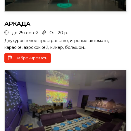
АРКАДА
до 25 гостей
От 120 р.
Двухуровневое пространство, игровые автоматы,
караоке, аэрохоккей, кикер, большой...
Забронировать