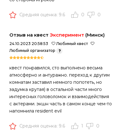
Средняя оценка: 9.6
0
0
Отзыв на квест
Эксперимент
(Минск)
24.10.2023 20:58:53
Любимый квест
Любимый организатор
квест понравился, сто выполнено весьма
атмосферно и антуражно. переход к другим
комнатам заставил немного попотеть, но
задумка крутая) в остальной части много
интересных головоломок и взаимодействия
с актерами. экшн часть в самом конце чем-то
напомнила resident evil
Средняя оценка: 9.6
1
0