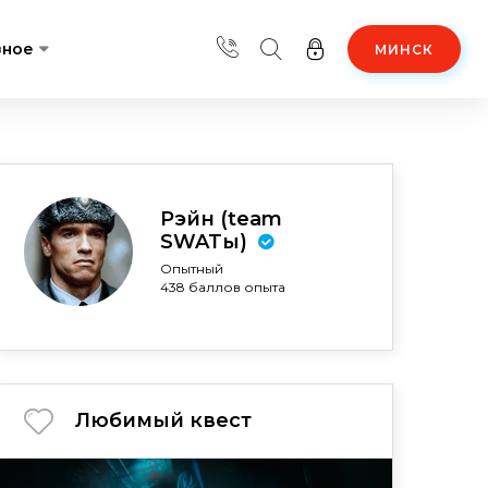
зное
МИНСК
Рэйн (team
SWATы)
Опытный
438 баллов опыта
Любимый квест