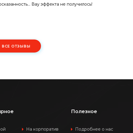
осказанность... Вау эффекта не получилось!
Ь ВСЕ ОТЗЫВЫ
ярное
Полезное
шой
На корпоратив
Подробнее о нас