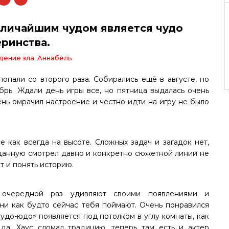
еличайшим чудом является чудо
ринства.
дение зла. Аннабель
попали со второго раза. Собирались ещё в августе, но
брь. Ждали день игры все, но пятница выдалась очень
нь омрачил настроение и честно идти на игру не было
 как всегда на высоте. Сложных задач и загадок нет,
 данную смотрел давно и конкретно сюжетной линии не
 и понять историю.
 очередной раз удивляют своими появлениями и
ани как будто сейчас тебя поймают. Очень понравился
удо-юдо» появляется под потолком в углу комнаты, как
 да, Хаус сломал традицию, теперь там есть и актер