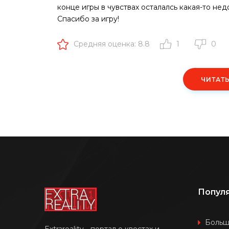
конце игры в чувствах осталалсь какая-то нед
Спасибо за игру!
Средняя оценка: 8.8
1
0
ЧИТАТ
Попул
Боль