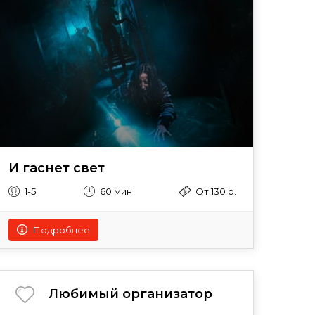
И гаснет свет
1-5
60 мин
От 130 р.
Подробнее
Любимый организатор