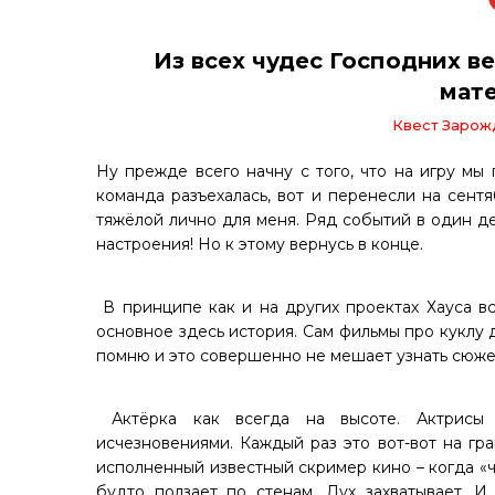
Из всех чудес Господних в
мате
Квест Зарож
Ну прежде всего начну с того, что на игру мы 
команда разъехалась, вот и перенесли на сентя
тяжёлой лично для меня. Ряд событий в один де
настроения! Но к этому вернусь в конце.
В принципе как и на других проектах Хауса все
основное здесь история. Сам фильмы про куклу
помню и это совершенно не мешает узнать сюжет
Актёрка как всегда на высоте. Актрисы
исчезновениями. Каждый раз это вот-вот на гр
исполненный известный скример кино – когда «ч
будто ползает по стенам. Дух захватывает. И