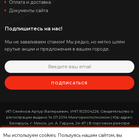
Оплата и доставка
Документы сайта
Подпишитесь на нас!
Мы не заваливаем спамом! Мы редко, но метко шлём
крутые акции и предложения в вашем городе.
ПОДПИСАТЬСЯ
ИП Семёнов Артур Валерьевич, УНП 192304226, Свидетельство о
регистрации выдано 14.07.2014 Мингорисполкомом | Юр.адрес:
Беларусь, г. Минск, ул. А. Гаруна, 24-67 | В торговом реестре
зарегистрирован 26.01.2017 за номером 365820 | Режим работы:
ежедневно с 10:00 до 19:00 (приём заказов онлайн -
Мы используем cookies. Пользуясь нашим сайтом, вы