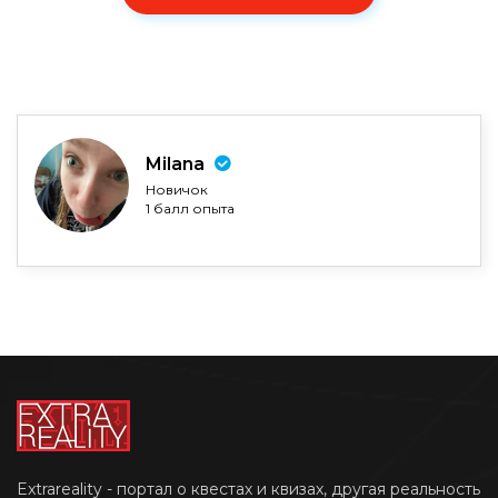
Milana
Новичок
1 балл опыта
Extrareality - портал о квестах и квизах, другая реальность