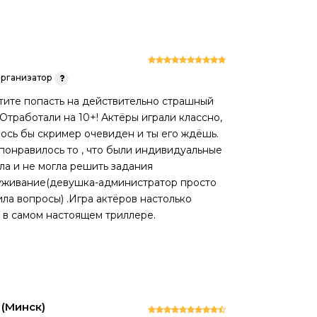
рганизатор
отите попасть на действительно страшный
 Отработали на 10+! Актёры играли классно,
алось бы скример очевиден и ты его ждёшь.
 понравилось то , что были индивидуальные
ла и не могла решить задания
служивание(девушка-администратор просто
ила вопросы) .Игра актёров настолько
я в самом настоящем триллере.
(Минск)