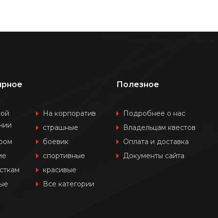
ярное
Полезное
шой
На корпоратив
Подробнее о нас
нии
страшные
Владельцам квестов
ером
боевик
Оплата и доставка
ие
спортивные
Документы сайта
сткам
красивые
ые
Все категории