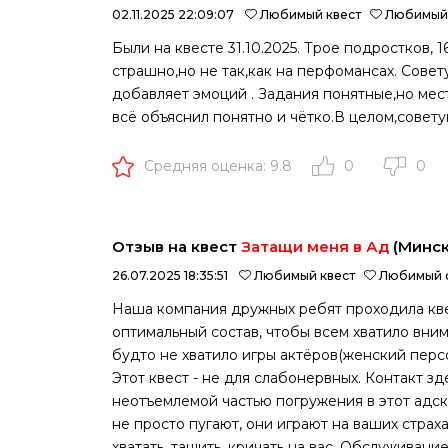
02.11.2025 22:09:07
Любимый квест
Любимый 
Были на квесте 31.10.2025. Трое подростков, 
страшно,но не так,как на перфомансах. Совету
добавляет эмоций . Задания понятные,но мес
всё объяснил понятно и чётко.В целом,совет
Средняя оценка: 9.8
0
0
Отзыв на квест
Затащи меня в Ад
(Минск
26.07.2025 18:35:51
Любимый квест
Любимый 
Наша компания дружных ребят проходила квес
оптимальный состав, чтобы всем хватило вни
будто не хватило игры актёров(женский перс
Этот квест - не для слабонервных. Контакт зд
неотъемлемой частью погружения в этот адск
не просто пугают, они играют на ваших страха
хватать, тащить, кричать на вас. Обслуживан