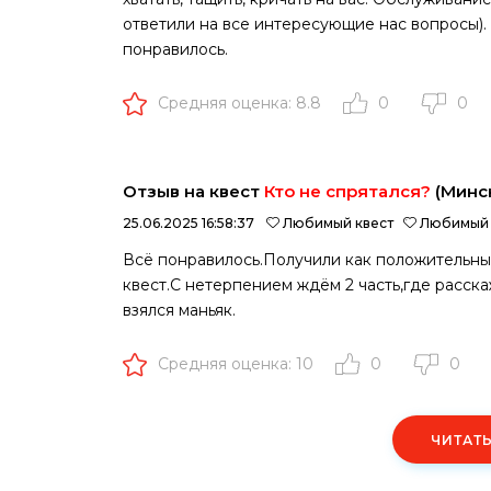
ответили на все интересующие нас вопросы). 
понравилось.
Средняя оценка: 8.8
0
0
Отзыв на квест
Кто не спрятался?
(Минс
25.06.2025 16:58:37
Любимый квест
Любимый 
Всё понравилось.Получили как положительные
квест.С нетерпением ждём 2 часть,где расска
взялся маньяк.
Средняя оценка: 10
0
0
ЧИТАТ