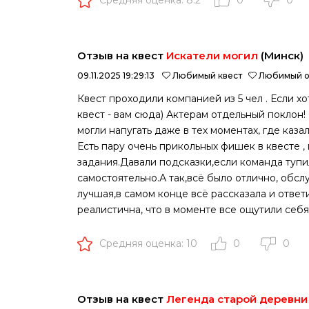
Средняя оценка: 8.2
0
0
Отзыв на квест
Искатели могил
(Минск)
09.11.2025 19:29:13
Любимый квест
Любимый о
Квест проходили компанией из 5 чел . Если х
квест - вам сюда) Актерам отдельный поклон!
могли напугать даже в тех моментах, где каз
Есть пару очень прикольных фишек в квесте ,
задания.Давали подсказки,если команда тупи
самостоятельно.А так,всё было отлично, об
лучшая,в самом конце всё рассказала и ответ
реалистична, что в моменте все ощутили себ
Средняя оценка: 10
0
0
Отзыв на квест
Легенда старой деревни