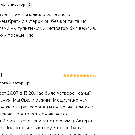
организатор
16 лет. Нам понравилось, немного
ем брать с актёром,он без контакта, но
тами мы тупили.Администратор был вежлив,
ую к посещению!
)
организатор
т 26.07 в 13:20.Нас было четверо– самый
мания. Мы брали режим "Медиум",но нам
онаж отыграл хорошо) и антуража.Контакт:
есь не просто есть, он является
ий мир(но это зависит от режима). Актёры
х. Подготовьтесь к тому, что вас будут
ие довольно хорошее(с нами были вежливы и