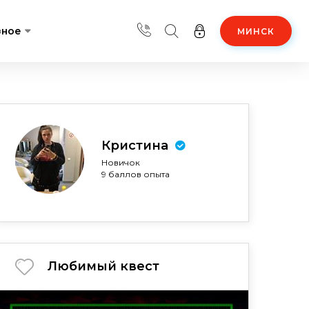
зное
МИНСК
Кристина
Новичок
9 баллов опыта
Любимый квест