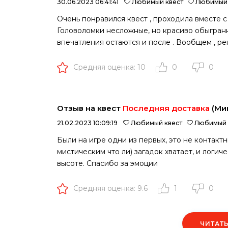
30.06.2023 06:41:41
Любимый квест
Любимый 
Очень понравился квест , проходила вместе с
Головоломки несложные, но красиво обыгранн
впечатления остаются и после . Вообщем , р
Средняя оценка: 10
0
0
Отзыв на квест
Последняя доставка
(Ми
21.02.2023 10:09:19
Любимый квест
Любимый 
Были на игре одни из первых, это не контакт
мистическим что ли) загадок хватает, и логич
высоте. Спасибо за эмоции
Средняя оценка: 9.6
1
0
ЧИТАТ