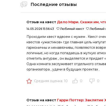
Последние отзывы
Отзыв на квест
Дело Мэри. Скажи им, чт
14.05.2026 15:56:43
Любимый квест
Любимый 
Проходили квест вдвоем с мужем . Квест оче
квестов «ужастиков» где главная цель напуга
гармоничны и ненавязчивы, появляются вовр
логичные, но когда попадаешь в жуткую атмо
отметить антураж , он выделяется и придает «
Одна комната заслуживает отдельного отзыва
организатора , удачи в будущих проектах .
Средняя оценка: 10
0
0
Отзыв на квест
Гарри Поттер: Заклятие 