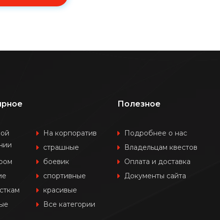
ярное
Полезное
шой
На корпоратив
Подробнее о нас
нии
страшные
Владельцам квестов
ером
боевик
Оплата и доставка
ие
спортивные
Документы сайта
сткам
красивые
ые
Все категории